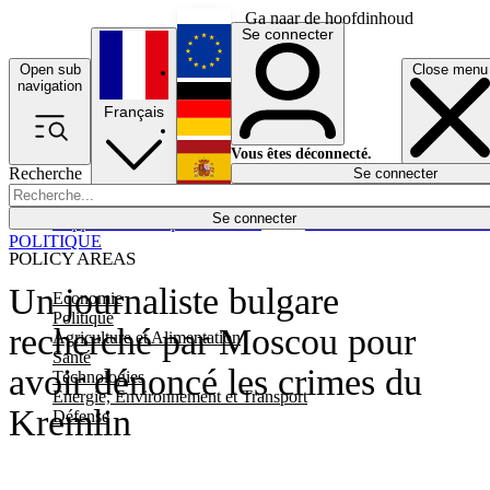
Ga naar de hoofdinhoud
Se connecter
Open sub
Close menu
English
navigation
Français
Deutsch
Vous êtes déconnecté.
Recherche
Se connecter
Español
Lumières éteintes
Se connecter
Rapporteur
Politique
Économie
Newsletters
Evénements
Em
POLITIQUE
POLICY AREAS
Un journaliste bulgare
Economie
Politique
recherché par Moscou pour
Agriculture et Alimentation
Santé
avoir dénoncé les crimes du
Technologies
Energie, Environnement et Transport
Kremlin
Défense