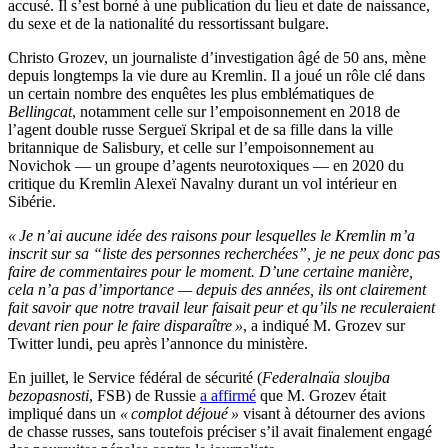
accusé. Il s’est borné à une publication du lieu et date de naissance,
du sexe et de la nationalité du ressortissant bulgare.
Christo Grozev, un journaliste d’investigation âgé de 50 ans, mène
depuis longtemps la vie dure au Kremlin. Il a joué un rôle clé dans
un certain nombre des enquêtes les plus emblématiques de
Bellingcat
, notamment celle sur l’empoisonnement en 2018 de
l’agent double russe Sergueï Skripal et de sa fille dans la ville
britannique de Salisbury, et celle sur l’empoisonnement au
Novichok — un groupe d’agents neurotoxiques — en 2020 du
critique du Kremlin Alexeï Navalny durant un vol intérieur en
Sibérie.
« Je n’ai aucune idée des raisons pour lesquelles le Kremlin m’a
inscrit sur sa “liste des personnes recherchées”, je ne peux donc pas
faire de commentaires pour le moment. D’une certaine manière,
cela n’a pas d’importance — depuis des années, ils ont clairement
fait savoir que notre travail leur faisait peur et qu’ils ne reculeraient
devant rien pour le faire disparaître »
, a indiqué M. Grozev sur
Twitter lundi, peu après l’annonce du ministère.
En juillet, le Service fédéral de sécurité (
Federalnaïa sloujba
bezopasnosti
, FSB) de Russie
a affirmé
que M. Grozev était
impliqué dans un
« complot déjoué »
visant à détourner des avions
de chasse russes, sans toutefois préciser s’il avait finalement engagé