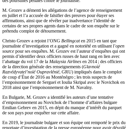
des poursuites pénales contre le journaliste.
M. Grozev a démenti les allégations de l’agence de renseignement
en juillet et l’a accusée de falsifier des preuves pour étayer ses
affirmations, ainsi que de révéler par inadvertance l’identité de
certains de ses propres agents dans le cadre de son enquête sur le
prétendu complot de détournement.
Christo Grozev a rejoint l’ONG
Bellingcat
en 2015 en tant que
journaliste d’investigation et a gagné en notoriété en utilisant l’
open
source
pour ses enquêtes. M. Grozev est l’auteur d’enquêtes qui ont
permis d’identifier deux officiers russes de haut rang en lien avec
l’abattage du vol 17 de la
Malaysia Airlines
en 2014 ; des officiers
de la direction générale des renseignements (
Glavnoïé
Razvédyvatel’noïé Oupravlénié
, GRU) impliqués dans le complot
de coup d’État de 2016 au Monténégro ; les trois suspects de
l’empoisonnement de Sergueï et Ioulia Skripal avec le Novichok en
2018 ainsi que l’empoisonnement de M. Navalny.
En Bulgarie, M. Grozev a identifié les auteurs d’une tentative
d’empoisonnement au Novichok de l’homme d’affaires bulgare
Emilian Gebrev en 2015, en dépit du manque d’intérêt du parquet
de son pays pour enquêter sur cette affaire.
En 2019, le journaliste bulgare et son équipe ont remporté le prix du
reportage d’investigation de la presse européenne pour avoir dévoilé