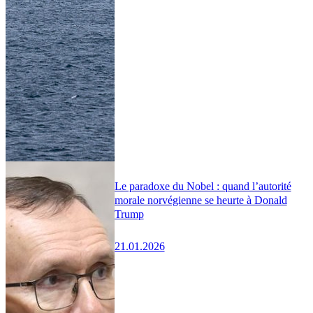
Le paradoxe du Nobel : quand l’autorité
morale norvégienne se heurte à Donald
Trump
21.01.2026