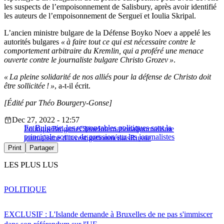
les suspects de l’empoisonnement de Salisbury, après avoir identifié
les auteurs de l’empoisonnement de Sergueï et Ioulia Skripal.
L’ancien ministre bulgare de la Défense Boyko Noev a appelé les
autorités bulgares
« à faire tout ce qui est nécessaire contre le
comportement arbitraire du Kremlin, qui a proféré une menace
ouverte contre le journaliste bulgare Christo Grozev »
.
« La pleine solidarité de nos alliés pour la défense de Christo doit
être sollicitée ! »
, a-t-il écrit.
[Édité par Théo Bourgery-Gonse]
Dec 27, 2022 - 12:57
En Bulgarie, les responsables politiques sont la
Politique
Bulgarie
Chine
International
journalisme
principale source de pression sur les journalistes
journalisme d'investigation
médias
Russie
Print
Partager
LES PLUS LUS
POLITIQUE
EXCLUSIF : L'Islande demande à Bruxelles de ne pas s'immiscer