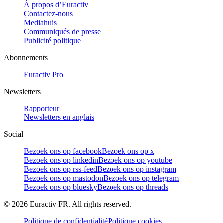
À propos d’Euractiv
Contactez-nous
Mediahuis
Communiqués de presse
Publicité politique
Abonnements
Euractiv Pro
Newsletters
Rapporteur
Newsletters en anglais
Social
Bezoek ons op facebook
Bezoek ons op x
Bezoek ons op linkedin
Bezoek ons op youtube
Bezoek ons op rss-feed
Bezoek ons op instagram
Bezoek ons op mastodon
Bezoek ons op telegram
Bezoek ons op bluesky
Bezoek ons op threads
©
2026
Euractiv FR. All rights reserved.
Politique de confidentialité
Politique cookies