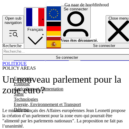
Ga naar de hoofdinhoud
Se connecter
Open sub
Close menu
English
navigation
Français
Deutsch
Vous êtes déconnecté.
Recherche
Se connecter
Español
Lumières éteintes
Se connecter
Rapporteur
Politique
Économie
Newsletters
Evénements
Em
POLITIQUE
POLICY AREAS
Un nouveau parlement pour la
Economie
Politique
zone euro?
Agriculture et Alimentation
Santé
Technologies
Energie, Environnement et Transport
Défense
Le ministre français des Affaires européennes Jean Leonetti propose
la création d’un parlement pour la zone euro qui pourrait être
"alimenté par les parlements nationaux". La proposition ne fait pas
l’unanimité.