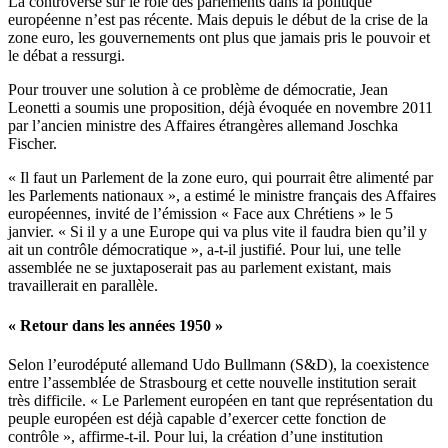
La controverse sur le rôle des parlements dans la politique
européenne n’est pas récente. Mais depuis le début de la crise de la
zone euro, les gouvernements ont plus que jamais pris le pouvoir et
le débat a ressurgi.
Pour trouver une solution à ce problème de démocratie, Jean
Leonetti a soumis une proposition, déjà évoquée en novembre 2011
par l’ancien ministre des Affaires étrangères allemand Joschka
Fischer.
« Il faut un Parlement de la zone euro, qui pourrait être alimenté par
les Parlements nationaux », a estimé le ministre français des Affaires
européennes, invité de l’émission « Face aux Chrétiens » le 5
janvier. « Si il y a une Europe qui va plus vite il faudra bien qu’il y
ait un contrôle démocratique », a-t-il justifié. Pour lui, une telle
assemblée ne se juxtaposerait pas au parlement existant, mais
travaillerait en parallèle.
« Retour dans les années 1950 »
Selon l’eurodéputé allemand Udo Bullmann (S&D), la coexistence
entre l’assemblée de Strasbourg et cette nouvelle institution serait
très difficile. « Le Parlement européen en tant que représentation du
peuple européen est déjà capable d’exercer cette fonction de
contrôle », affirme-t-il. Pour lui, la création d’une institution