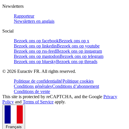
Newsletters
Rapporteur
Newsletters en anglais
Social
Bezoek ons op facebook
Bezoek ons op x
Bezoek ons op linkedin
Bezoek ons op youtube
Bezoek ons op rss-feed
Bezoek ons op instagram
Bezoek ons op mastodon
Bezoek ons op telegram
Bezoek ons op bluesky
Bezoek ons op threads
©
2026
Euractiv FR. All rights reserved.
Politique de confidentialité
Politique cookies
Conditions générales
Conditions d’abonnement
Conditions de vente
This site is protected by reCAPTCHA, and the Google
Privacy
Policy
and
Terms of Service
apply.
Français