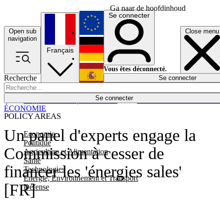
Ga naar de hoofdinhoud
Se connecter
Open sub
Close menu
English
navigation
Français
Deutsch
Vous êtes déconnecté.
Recherche
Se connecter
Español
Lumières éteintes
Se connecter
Rapporteur
Politique
Économie
Newsletters
Evénements
Em
ÉCONOMIE
POLICY AREAS
Un panel d'experts engage la
Economie
Politique
Commission à cesser de
Agriculture et Alimentation
Santé
financer les 'énergies sales'
Technologies
Energie, Environnement et Transport
[FR]
Défense