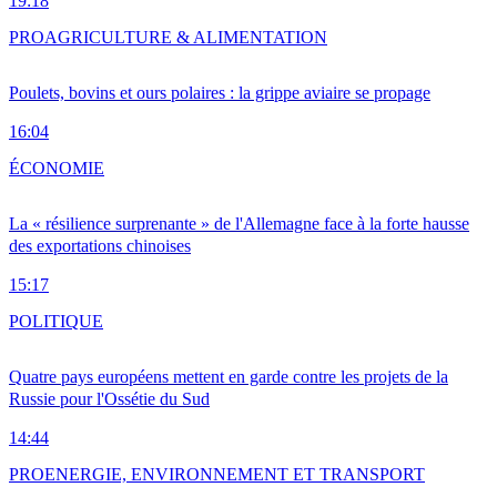
19:18
PRO
AGRICULTURE & ALIMENTATION
Poulets, bovins et ours polaires : la grippe aviaire se propage
16:04
ÉCONOMIE
La « résilience surprenante » de l'Allemagne face à la forte hausse
des exportations chinoises
15:17
POLITIQUE
Quatre pays européens mettent en garde contre les projets de la
Russie pour l'Ossétie du Sud
14:44
PRO
ENERGIE, ENVIRONNEMENT ET TRANSPORT