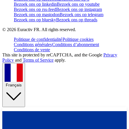
Bezoek ons op linkedin
Bezoek ons op youtube
Bezoek ons op rss-feed
Bezoek ons op instagram
Bezoek ons op mastodon
Bezoek ons op telegram
Bezoek ons op bluesky
Bezoek ons op threads
©
2026
Euractiv FR. All rights reserved.
Politique de confidentialité
Politique cookies
Conditions générales
Conditions d’abonnement
Conditions de vente
This site is protected by reCAPTCHA, and the Google
Privacy
Policy
and
Terms of Service
apply.
Français