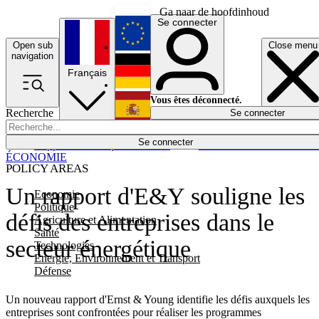
Ga naar de hoofdinhoud
Se connecter
Open sub
Close menu
English
navigation
Français
Deutsch
Vous êtes déconnecté.
Recherche
Se connecter
Español
Lumières éteintes
Se connecter
Rapporteur
Politique
Économie
Newsletters
Evénements
Em
ÉCONOMIE
POLICY AREAS
Un rapport d'E&Y souligne les
Economie
Politique
défis des entreprises dans le
Agriculture et Alimentation
Santé
secteur énergétique
Technologies
Energie, Environnement et Transport
Défense
Un nouveau rapport d'Ernst & Young identifie les défis auxquels les
entreprises sont confrontées pour réaliser les programmes