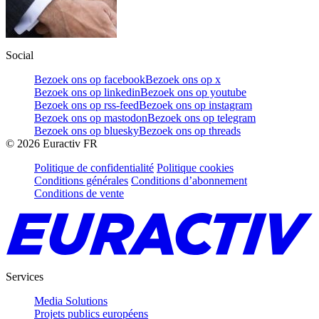
Social
Bezoek ons op facebook
Bezoek ons op x
Bezoek ons op linkedin
Bezoek ons op youtube
Bezoek ons op rss-feed
Bezoek ons op instagram
Bezoek ons op mastodon
Bezoek ons op telegram
Bezoek ons op bluesky
Bezoek ons op threads
©
2026
Euractiv FR
Politique de confidentialité
Politique cookies
Conditions générales
Conditions d’abonnement
Conditions de vente
Services
Media Solutions
Projets publics européens