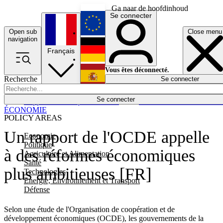
Ga naar de hoofdinhoud
Se connecter
Open sub
Close menu
English
navigation
Français
Deutsch
Vous êtes déconnecté.
Recherche
Se connecter
Español
Lumières éteintes
Se connecter
Rapporteur
Politique
Économie
Newsletters
Evénements
Em
ÉCONOMIE
POLICY AREAS
Un rapport de l'OCDE appelle
Economie
Politique
à des réformes économiques
Agriculture et Alimentation
Santé
plus ambitieuses [FR]
Technologies
Energie, Environnement et Transport
Défense
Selon une étude de l'Organisation de coopération et de
développement économiques (OCDE), les gouvernements de la