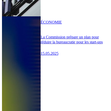
ÉCONOMIE
La Commission prépare un plan pour
réduire la bureaucratie pour les start-ups
15.05.2025