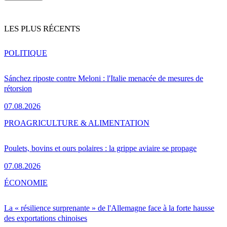
LES PLUS RÉCENTS
POLITIQUE
Sánchez riposte contre Meloni : l'Italie menacée de mesures de
rétorsion
07.08.2026
PRO
AGRICULTURE & ALIMENTATION
Poulets, bovins et ours polaires : la grippe aviaire se propage
07.08.2026
ÉCONOMIE
La « résilience surprenante » de l'Allemagne face à la forte hausse
des exportations chinoises