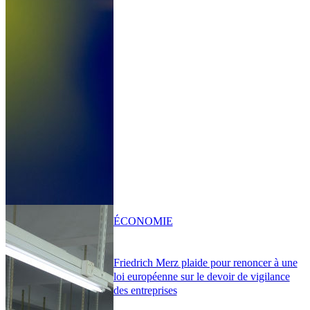
ÉCONOMIE
Friedrich Merz plaide pour renoncer à une
loi européenne sur le devoir de vigilance
des entreprises