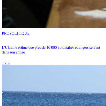
PRO
POLITIQUE
L'Ukraine estime que près de 16 000 volontaires étrangers servent
dans son armée
15:55