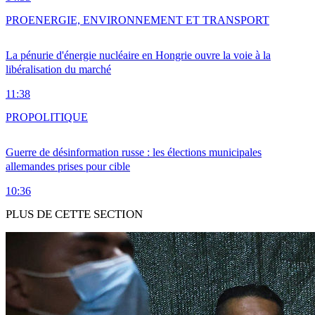
PRO
ENERGIE, ENVIRONNEMENT ET TRANSPORT
La pénurie d'énergie nucléaire en Hongrie ouvre la voie à la
libéralisation du marché
11:38
PRO
POLITIQUE
Guerre de désinformation russe : les élections municipales
allemandes prises pour cible
10:36
PLUS DE CETTE SECTION