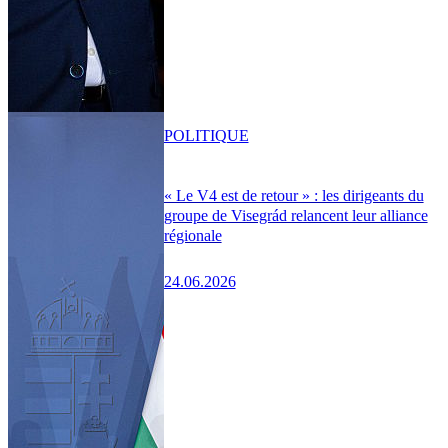
POLITIQUE
« Le V4 est de retour » : les dirigeants du
groupe de Visegrád relancent leur alliance
régionale
24.06.2026