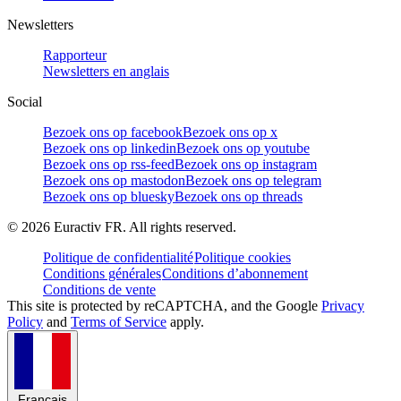
Newsletters
Rapporteur
Newsletters en anglais
Social
Bezoek ons op facebook
Bezoek ons op x
Bezoek ons op linkedin
Bezoek ons op youtube
Bezoek ons op rss-feed
Bezoek ons op instagram
Bezoek ons op mastodon
Bezoek ons op telegram
Bezoek ons op bluesky
Bezoek ons op threads
©
2026
Euractiv FR. All rights reserved.
Politique de confidentialité
Politique cookies
Conditions générales
Conditions d’abonnement
Conditions de vente
This site is protected by reCAPTCHA, and the Google
Privacy
Policy
and
Terms of Service
apply.
Français