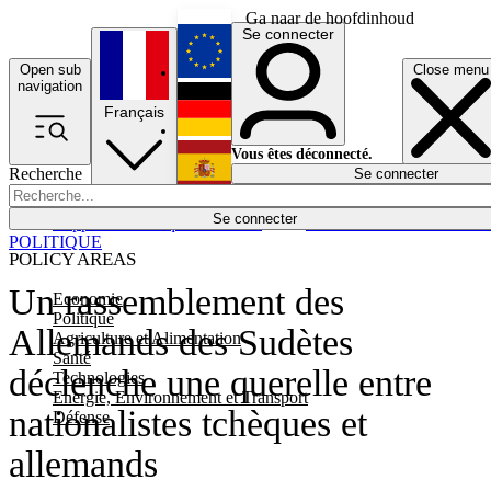
Ga naar de hoofdinhoud
Se connecter
Open sub
Close menu
English
navigation
Français
Deutsch
Vous êtes déconnecté.
Recherche
Se connecter
Español
Lumières éteintes
Se connecter
Rapporteur
Politique
Économie
Newsletters
Evénements
Em
POLITIQUE
POLICY AREAS
Un rassemblement des
Economie
Politique
Allemands des Sudètes
Agriculture et Alimentation
Santé
déclenche une querelle entre
Technologies
Energie, Environnement et Transport
nationalistes tchèques et
Défense
allemands