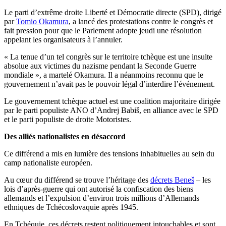
Le parti d’extrême droite Liberté et Démocratie directe (SPD), dirigé
par
Tomio Okamura
, a lancé des protestations contre le congrès et
fait pression pour que le Parlement adopte jeudi une résolution
appelant les organisateurs à l’annuler.
« La tenue d’un tel congrès sur le territoire tchèque est une insulte
absolue aux victimes du nazisme pendant la Seconde Guerre
mondiale », a martelé Okamura. Il a néanmoins reconnu que le
gouvernement n’avait pas le pouvoir légal d’interdire l’événement.
Le gouvernement tchèque actuel est une coalition majoritaire dirigée
par le parti populiste ANO d’Andrej Babiš, en alliance avec le SPD
et le parti populiste de droite Motoristes.
Des alliés nationalistes en désaccord
Ce différend a mis en lumière des tensions inhabituelles au sein du
camp nationaliste européen.
Au cœur du différend se trouve l’héritage des
décrets Beneš
– les
lois d’après-guerre qui ont autorisé la confiscation des biens
allemands et l’expulsion d’environ trois millions d’Allemands
ethniques de Tchécoslovaquie après 1945.
En Tchéquie, ces décrets restent politiquement intouchables et sont