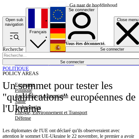
Ga naar de hoofdinhoud
Se connecter
Open sub
Close menu
English
navigation
Français
Deutsch
Vous êtes déconnecté.
Recherche
Se connecter
Español
Lumières éteintes
Se connecter
Rapporteur
Politique
Économie
Newsletters
Evénements
Em
POLITIQUE
POLICY AREAS
Un sommet pour tester les
Economie
Politique
"qualifications" européennes de
Agriculture et Alimentation
Santé
l'Ukraine
Technologies
Energie, Environnement et Transport
Défense
Les diplomates de l'UE ont déclaré qu'ils observeraient avec
attention le sommet UE-Ukraine le 22 novembre, le premier a avoir