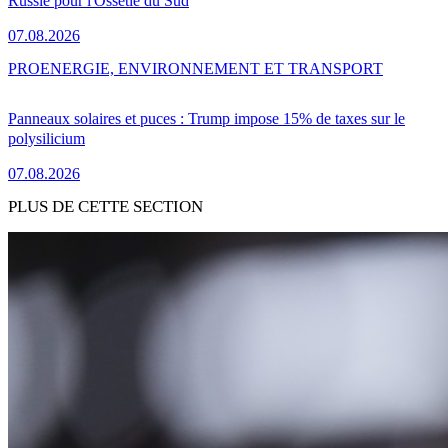
Russie pour l'Ossétie du Sud
07.08.2026
PRO
ENERGIE, ENVIRONNEMENT ET TRANSPORT
Panneaux solaires et puces : Trump impose 15% de taxes sur le
polysilicium
07.08.2026
PLUS DE CETTE SECTION