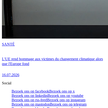
SANTÉ
L'UE rend hommage aux victimes du changement climatique alors
que l'Europe fond
16.07.2026
Social
Bezoek ons op facebook
Bezoek ons op x
Bezoek ons op linkedin
Bezoek ons op youtube
Bezoek ons op rss-feed
Bezoek ons op instagram
Bezoek ons op mastodon
Bezoek ons op telegram