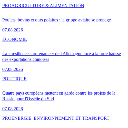
PRO
AGRICULTURE & ALIMENTATION
Poulets, bovins et ours polaires : la grippe aviaire se propage
07.08.2026
ÉCONOMIE
La « résilience surprenante » de l'Allemagne face à la forte hausse
des exportations chinoises
07.08.2026
POLITIQUE
Quatre pays européens mettent en garde contre les projets de la
Russie pour l'Ossétie du Sud
07.08.2026
PRO
ENERGIE, ENVIRONNEMENT ET TRANSPORT