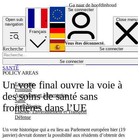
Ga naar de hoofdinhoud
Se connecter
Open sub
Close menu
English
navigation
Français
Deutsch
Vous êtes déconnecté.
Recherche
Se connecter
Español
Lumières éteintes
Se connecter
Rapporteur
Politique
Économie
Newsletters
Evénements
Em
SANTÉ
POLICY AREAS
Un vote final ouvre la voie à
Economie
Politique
des soins de santé sans
Agriculture et Alimentation
Santé
frontières dans l’UE
Technologies
Energie, Environnement et Transport
Défense
Un vote historique qui a eu lieu au Parlement européen hier (19
janvier) devrait donner la possibilité aux résidents d’obtenir des