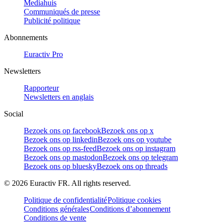
Mediahuis
Communiqués de presse
Publicité politique
Abonnements
Euractiv Pro
Newsletters
Rapporteur
Newsletters en anglais
Social
Bezoek ons op facebook
Bezoek ons op x
Bezoek ons op linkedin
Bezoek ons op youtube
Bezoek ons op rss-feed
Bezoek ons op instagram
Bezoek ons op mastodon
Bezoek ons op telegram
Bezoek ons op bluesky
Bezoek ons op threads
©
2026
Euractiv FR. All rights reserved.
Politique de confidentialité
Politique cookies
Conditions générales
Conditions d’abonnement
Conditions de vente