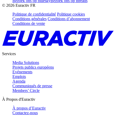
Bezoek ons op bluesky
Bezoek ons op threads
©
2026
Euractiv FR
Politique de confidentialité
Politique cookies
Conditions générales
Conditions d’abonnement
Conditions de vente
Services
Media Solutions
Projets publics européens
Evénements
Emplois
Agenda
Communiqués de presse
Members’ Circle
À Propos d'Euractiv
À propos d’Euractiv
Contactez-nous