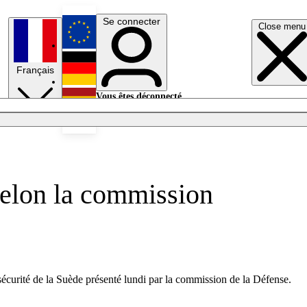
Se connecter
Close menu
English
Français
Deutsch
Vous êtes déconnecté.
Se connecter
Español
Lumières éteintes
 selon la commission
 sécurité de la Suède présenté lundi par la commission de la Défense.