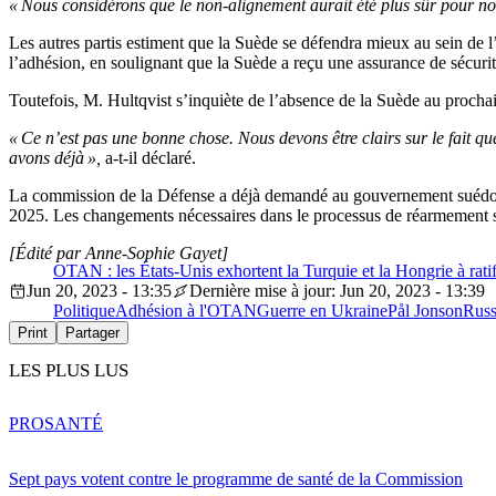
« Nous considérons que le non-alignement aurait été plus sûr pour nou
Les autres partis estiment que la Suède se défendra mieux au sein de 
l’adhésion, en soulignant que la Suède a reçu une assurance de sécurité
Toutefois, M. Hultqvist s’inquiète de l’absence de la Suède au prochain
« Ce n’est pas une bonne chose. Nous devons être clairs sur le fait q
avons déjà »,
a-t-il déclaré.
La commission de la Défense a déjà demandé au gouvernement suédois d’a
2025. Les changements nécessaires dans le processus de réarmement se
[Édité par Anne-Sophie Gayet]
OTAN : les États-Unis exhortent la Turquie et la Hongrie à ratif
Jun 20, 2023 - 13:35
Dernière mise à jour: Jun 20, 2023 - 13:39
Politique
Adhésion à l'OTAN
Guerre en Ukraine
Pål Jonson
Russ
Print
Partager
LES PLUS LUS
PRO
SANTÉ
Sept pays votent contre le programme de santé de la Commission