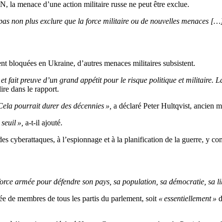
, la menace d’une action militaire russe ne peut être exclue.
as non plus exclure que la force militaire ou de nouvelles menaces […] s
ment bloquées en Ukraine, d’autres menaces militaires subsistent.
re et fait preuve d’un grand appétit pour le risque politique et militaire
ire dans le rapport.
ela pourrait durer des décennies »,
a déclaré Peter Hultqvist, ancien m
seuil »,
a-t-il ajouté.
es cyberattaques, à l’espionnage et à la planification de la guerre, y com
 force armée pour défendre son pays, sa population, sa démocratie, sa li
e de membres de tous les partis du parlement, soit
« essentiellement »
d