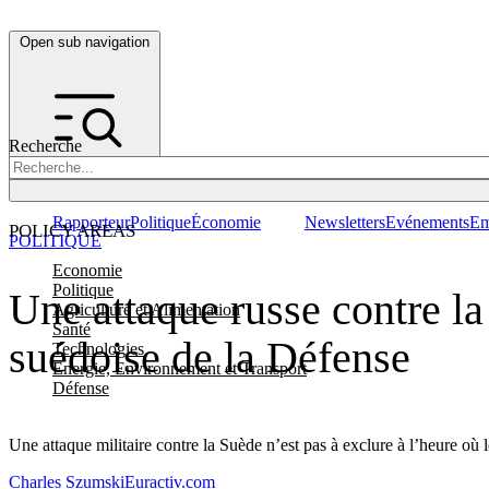
Open sub navigation
Recherche
Rapporteur
Politique
Économie
Newsletters
Evénements
Em
POLICY AREAS
POLITIQUE
Economie
Politique
Une attaque russe contre la
Agriculture et Alimentation
Santé
suédoise de la Défense
Technologies
Energie, Environnement et Transport
Défense
Une attaque militaire contre la Suède n’est pas à exclure à l’heure où
Charles Szumski
Euractiv.com