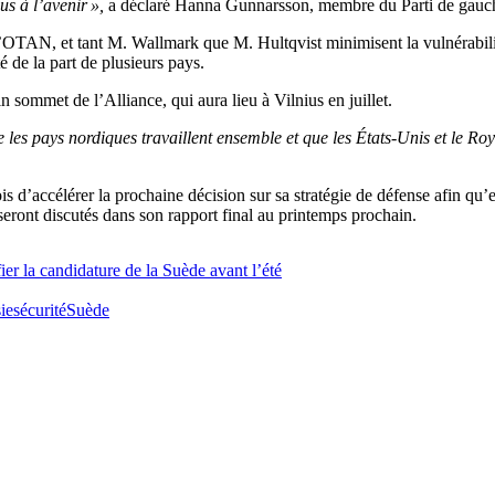
s à l’avenir »,
a déclaré Hanna Gunnarsson, membre du Parti de gauc
l’OTAN, et tant M. Wallmark que M. Hultqvist minimisent la vulnérabili
 de la part de plusieurs pays.
 sommet de l’Alliance, qui aura lieu à Vilnius en juillet.
ue les pays nordiques travaillent ensemble et que les États-Unis et le 
ccélérer la prochaine décision sur sa stratégie de défense afin qu’elle
ront discutés dans son rapport final au printemps prochain.
ier la candidature de la Suède avant l’été
ie
sécurité
Suède