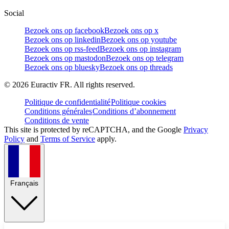
Social
Bezoek ons op facebook
Bezoek ons op x
Bezoek ons op linkedin
Bezoek ons op youtube
Bezoek ons op rss-feed
Bezoek ons op instagram
Bezoek ons op mastodon
Bezoek ons op telegram
Bezoek ons op bluesky
Bezoek ons op threads
©
2026
Euractiv FR. All rights reserved.
Politique de confidentialité
Politique cookies
Conditions générales
Conditions d’abonnement
Conditions de vente
This site is protected by reCAPTCHA, and the Google
Privacy
Policy
and
Terms of Service
apply.
Français