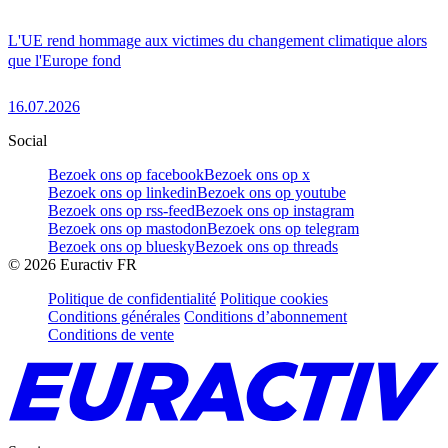
L'UE rend hommage aux victimes du changement climatique alors
que l'Europe fond
16.07.2026
Social
Bezoek ons op facebook
Bezoek ons op x
Bezoek ons op linkedin
Bezoek ons op youtube
Bezoek ons op rss-feed
Bezoek ons op instagram
Bezoek ons op mastodon
Bezoek ons op telegram
Bezoek ons op bluesky
Bezoek ons op threads
©
2026
Euractiv FR
Politique de confidentialité
Politique cookies
Conditions générales
Conditions d’abonnement
Conditions de vente