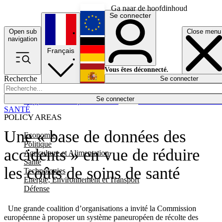
Ga naar de hoofdinhoud
Se connecter
Open sub
Close menu
English
navigation
Français
Deutsch
Vous êtes déconnecté.
Recherche
Se connecter
Español
Lumières éteintes
Se connecter
Rapporteur
Politique
Économie
Newsletters
Evénements
Em
SANTÉ
POLICY AREAS
Une « base de données des
Economie
Politique
accidents » en vue de réduire
Agriculture et Alimentation
Santé
les coûts de soins de santé
Technologies
Energie, Environnement et Transport
Défense
Une grande coalition d’organisations a invité la Commission
européenne à proposer un système paneuropéen de récolte des