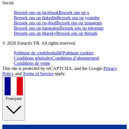
Social
Bezoek ons op facebook
Bezoek ons op x
Bezoek ons op linkedin
Bezoek ons op youtube
Bezoek ons op rss-feed
Bezoek ons op instagram
Bezoek ons op mastodon
Bezoek ons op telegram
Bezoek ons op bluesky
Bezoek ons op threads
©
2026
Euractiv FR. All rights reserved.
Politique de confidentialité
Politique cookies
Conditions générales
Conditions d’abonnement
Conditions de vente
This site is protected by reCAPTCHA, and the Google
Privacy
Policy
and
Terms of Service
apply.
Français