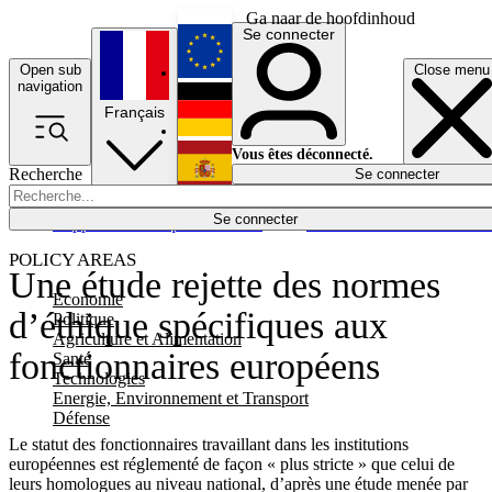
Ga naar de hoofdinhoud
Se connecter
Open sub
Close menu
English
navigation
Français
Deutsch
Vous êtes déconnecté.
Recherche
Se connecter
Español
Lumières éteintes
Se connecter
Rapporteur
Politique
Économie
Newsletters
Evénements
Em
POLICY AREAS
Une étude rejette des normes
Economie
d’éthique spécifiques aux
Politique
Agriculture et Alimentation
fonctionnaires européens
Santé
Technologies
Energie, Environnement et Transport
Défense
Le statut des fonctionnaires travaillant dans les institutions
européennes est réglementé de façon « plus stricte » que celui de
leurs homologues au niveau national, d’après une étude menée par