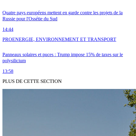
Quatre pays européens mettent en garde contre les projets de la
Russie pour l'Ossétie du Sud
14:44
PRO
ENERGIE, ENVIRONNEMENT ET TRANSPORT
Panneaux solaires et puces : Trump impose 15% de taxes sur le
polysilicium
13:58
PLUS DE CETTE SECTION