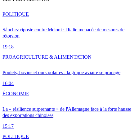
POLITIQUE
Sánchez riposte contre Meloni : l'Italie menacée de mesures de
rétorsion
19:18
PRO
AGRICULTURE & ALIMENTATION
Poulets, bovins et ours polaires : la grippe aviaire se propage
16:04
ÉCONOMIE
La « résilience surprenante » de l'Allemagne face à la forte hausse
des exportations chinoises
15:17
POLITIQUE