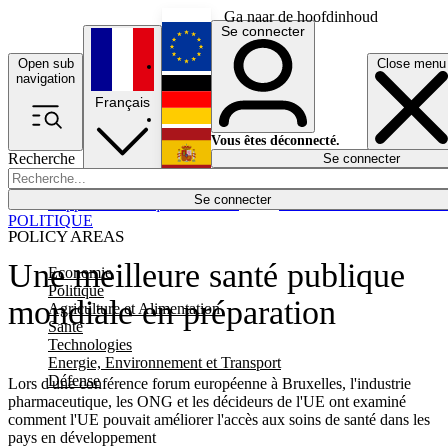
Ga naar de hoofdinhoud
Se connecter
Open sub
Close menu
English
navigation
Français
Deutsch
Vous êtes déconnecté.
Recherche
Se connecter
Español
Lumières éteintes
Se connecter
Rapporteur
Politique
Économie
Newsletters
Evénements
Em
POLITIQUE
POLICY AREAS
Une meilleure santé publique
Economie
Politique
mondiale en préparation
Agriculture et Alimentation
Santé
Technologies
Energie, Environnement et Transport
Défense
Lors d'une conférence forum européenne à Bruxelles, l'industrie
pharmaceutique, les ONG et les décideurs de l'UE ont examiné
comment l'UE pouvait améliorer l'accès aux soins de santé dans les
pays en développement