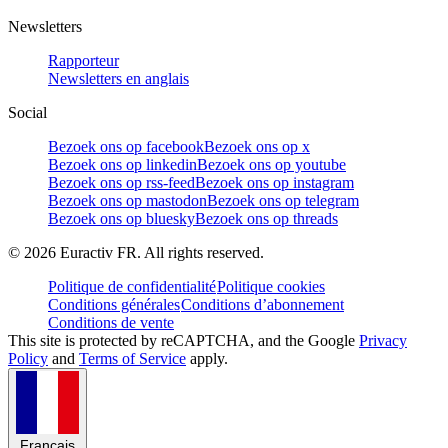
Newsletters
Rapporteur
Newsletters en anglais
Social
Bezoek ons op facebook
Bezoek ons op x
Bezoek ons op linkedin
Bezoek ons op youtube
Bezoek ons op rss-feed
Bezoek ons op instagram
Bezoek ons op mastodon
Bezoek ons op telegram
Bezoek ons op bluesky
Bezoek ons op threads
©
2026
Euractiv FR. All rights reserved.
Politique de confidentialité
Politique cookies
Conditions générales
Conditions d’abonnement
Conditions de vente
This site is protected by reCAPTCHA, and the Google
Privacy
Policy
and
Terms of Service
apply.
Français