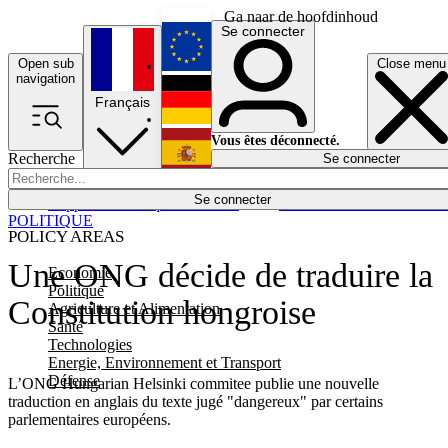
Ga naar de hoofdinhoud
Se connecter
Open sub
Close menu
English
navigation
Français
Deutsch
Vous êtes déconnecté.
Recherche
Se connecter
Español
Lumières éteintes
Se connecter
Rapporteur
Politique
Économie
Newsletters
Evénements
Em
POLITIQUE
POLICY AREAS
Une ONG décide de traduire la
Economie
Politique
Constitution hongroise
Agriculture et Alimentation
Santé
Technologies
Energie, Environnement et Transport
Défense
L’ONG Hungarian Helsinki commitee publie une nouvelle
traduction en anglais du texte jugé "dangereux" par certains
parlementaires européens.