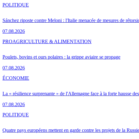
POLITIQUE
Sánchez riposte contre Meloni : l'Italie menacée de mesures de rétorsi
07.08.2026
PRO
AGRICULTURE & ALIMENTATION
Poulets, bovins et ours polaires : la grippe aviaire se propage
07.08.2026
ÉCONOMIE
La « résilience surprenante » de l'Allemagne face à la forte hausse de
07.08.2026
POLITIQUE
Quatre pays européens mettent en garde contre les projets de la Russi