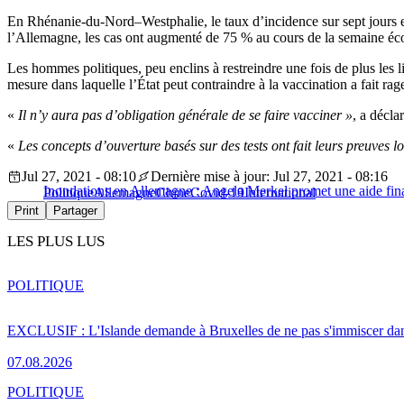
En Rhénanie-du-Nord–Westphalie, le taux d’incidence sur sept jours es
l’Allemagne, les cas ont augmenté de 75 % au cours de la semaine éco
Les hommes politiques, peu enclins à restreindre une fois de plus les l
mesure dans laquelle l’État peut contraindre à la vaccination a fait rage
«
Il n’y aura pas d’obligation générale de se faire vacciner »
, a décla
«
Les concepts d’ouverture basés sur des tests ont fait leurs preuves l
Jul 27, 2021 - 08:10
Dernière mise à jour: Jul 27, 2021 - 08:16
Inondations en Allemagne : Angela Merkel promet une aide fina
Politique
Allemagne
Chine
Covid-19
International
Print
Partager
LES PLUS LUS
POLITIQUE
EXCLUSIF : L'Islande demande à Bruxelles de ne pas s'immiscer dan
07.08.2026
POLITIQUE