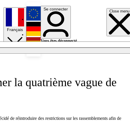
Se connecter
Close menu
English
Français
Deutsch
Vous êtes déconnecté.
Se connecter
Español
Lumières éteintes
ner la quatrième vague de
dé de réintroduire des restrictions sur les rassemblements afin de