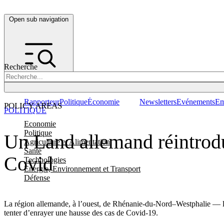
Open sub navigation
Recherche
Rapporteur
Politique
Économie
Newsletters
Evénements
Em
POLICY AREAS
POLITIQUE
Economie
Politique
Un Land allemand réintrodui
Agriculture et Alimentation
Santé
Covid
Technologies
Energie, Environnement et Transport
Défense
La région allemande, à l’ouest, de Rhénanie-du-Nord–Westphalie — la 
tenter d’enrayer une hausse des cas de Covid-19.