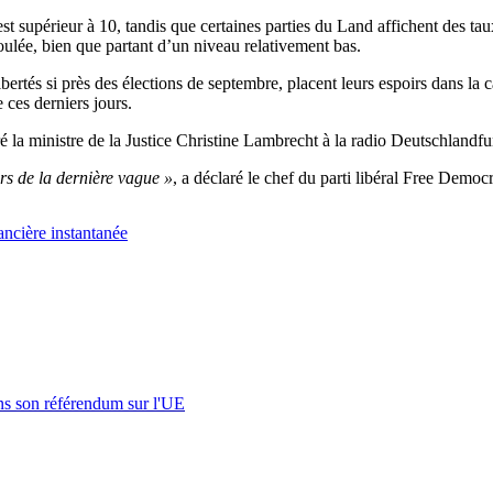
t supérieur à 10, tandis que certaines parties du Land affichent des t
ulée, bien que partant d’un niveau relativement bas.
ibertés si près des élections de septembre, placent leurs espoirs dans la
 ces derniers jours.
ré la ministre de la Justice Christine Lambrecht à la radio Deutschlandf
ors de la dernière vague »
, a déclaré le chef du parti libéral Free Dem
ncière instantanée
s son référendum sur l'UE