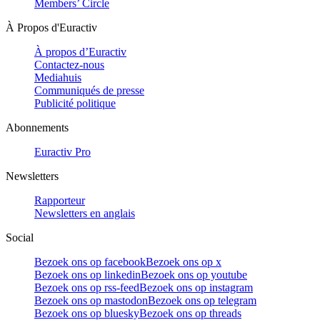
Members’ Circle
À Propos d'Euractiv
À propos d’Euractiv
Contactez-nous
Mediahuis
Communiqués de presse
Publicité politique
Abonnements
Euractiv Pro
Newsletters
Rapporteur
Newsletters en anglais
Social
Bezoek ons op facebook
Bezoek ons op x
Bezoek ons op linkedin
Bezoek ons op youtube
Bezoek ons op rss-feed
Bezoek ons op instagram
Bezoek ons op mastodon
Bezoek ons op telegram
Bezoek ons op bluesky
Bezoek ons op threads