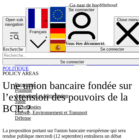
Ga naar de hoofdinhoud
Se connecter
Open sub
Close menu
English
navigation
Français
Deutsch
Vous êtes déconnecté.
Recherche
Se connecter
Español
Lumières éteintes
Se connecter
Rapporteur
Politique
Économie
Newsletters
Evénements
Em
POLITIQUE
POLICY AREAS
Une union bancaire fondée sur
Economie
Politique
l’extension des pouvoirs de la
Agriculture et Alimentation
Santé
BCE ?
Technologies
Energie, Environnement et Transport
Défense
La proposition portant sur l'union bancaire européenne qui sera
rendue publique mercredi (12 septembre) entraînera un débat