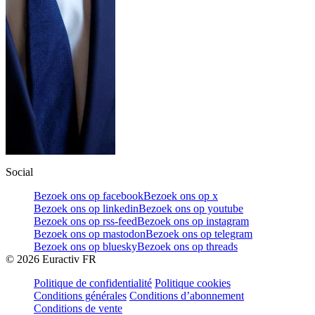
Social
Bezoek ons op facebook
Bezoek ons op x
Bezoek ons op linkedin
Bezoek ons op youtube
Bezoek ons op rss-feed
Bezoek ons op instagram
Bezoek ons op mastodon
Bezoek ons op telegram
Bezoek ons op bluesky
Bezoek ons op threads
©
2026
Euractiv FR
Politique de confidentialité
Politique cookies
Conditions générales
Conditions d’abonnement
Conditions de vente