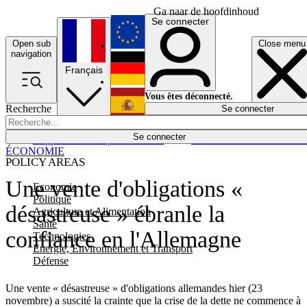
Ga naar de hoofdinhoud
Se connecter
Open sub
Close menu
English
navigation
Français
Deutsch
Vous êtes déconnecté.
Recherche
Se connecter
Español
Lumières éteintes
Se connecter
Rapporteur
Politique
Économie
Newsletters
Evénements
Em
ÉCONOMIE
POLICY AREAS
Une vente d'obligations «
Economie
Politique
désastreuse » ébranle la
Agriculture et Alimentation
Santé
confiance en l'Allemagne
Technologies
Energie, Environnement et Transport
Défense
Une vente « désastreuse » d'obligations allemandes hier (23
novembre) a suscité la crainte que la crise de la dette ne commence à