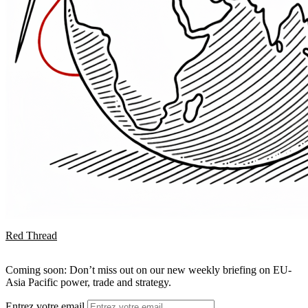
Red Thread
Coming soon: Don’t miss out on our new weekly briefing on EU-
Asia Pacific power, trade and strategy.
Entrez votre email