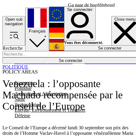
Ga naar de hoofdinhoud
Se connecter
Open sub
Close menu
English
navigation
Français
Deutsch
Vous êtes déconnecté.
Recherche
Se connecter
Español
Lumières éteintes
Se connecter
Rapporteur
Politique
Économie
Newsletters
Evénements
Em
POLITIQUE
POLICY AREAS
Venezuela : l’opposante
Economie
Politique
Machado récompensée par le
Agriculture et Alimentation
Santé
Conseil de l’Europe
Technologies
Energie, Environnement et Transport
Défense
Le Conseil de l’Europe a décerné lundi 30 septembre son prix des
droits de l’Homme Vaclav-Havel à l’opposante vénézuélienne Maria