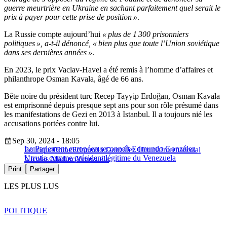
guerre meurtrière en Ukraine en sachant parfaitement quel serait le
prix à payer pour cette prise de position »
.
La Russie compte aujourd’hui
« plus de 1 300 prisonniers
politiques », a-t-il dénoncé, « bien plus que toute l’Union soviétique
dans ses dernières années »
.
En 2023, le prix Vaclav-Havel a été remis à l’homme d’affaires et
philanthrope Osman Kavala, âgé de 66 ans.
Bête noire du président turc Recep Tayyip Erdoğan, Osman Kavala
est emprisonné depuis presque sept ans pour son rôle présumé dans
les manifestations de Gezi en 2013 à Istanbul. Il a toujours nié les
accusations portées contre lui.
Sep 30, 2024 - 18:05
Le Parlement européen reconnaît Edmundo González
Politique
Chine
Edmundo González Urrutia
International
Urrutia comme président légitime du Venezuela
Nicolas Maduro
Venezuela
Print
Partager
LES PLUS LUS
POLITIQUE