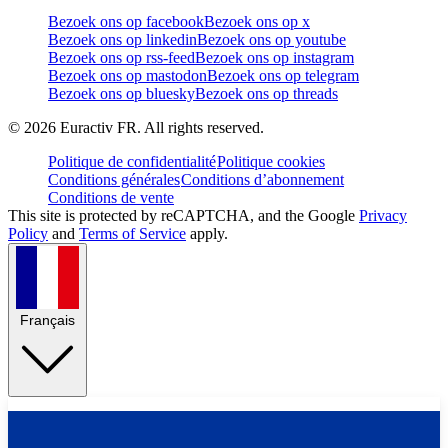
Bezoek ons op facebook
Bezoek ons op x
Bezoek ons op linkedin
Bezoek ons op youtube
Bezoek ons op rss-feed
Bezoek ons op instagram
Bezoek ons op mastodon
Bezoek ons op telegram
Bezoek ons op bluesky
Bezoek ons op threads
©
2026
Euractiv FR. All rights reserved.
Politique de confidentialité
Politique cookies
Conditions générales
Conditions d’abonnement
Conditions de vente
This site is protected by reCAPTCHA, and the Google
Privacy
Policy
and
Terms of Service
apply.
Français