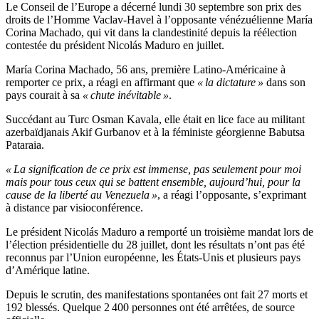
Le Conseil de l’Europe a décerné lundi 30 septembre son prix des
droits de l’Homme Vaclav-Havel à l’opposante vénézuélienne María
Corina Machado, qui vit dans la clandestinité depuis la réélection
contestée du président Nicolás Maduro en juillet.
María Corina Machado, 56 ans, première Latino-Américaine à
remporter ce prix, a réagi en affirmant que
« la dictature »
dans son
pays courait à sa
« chute inévitable »
.
Succédant au Turc Osman Kavala, elle était en lice face au militant
azerbaïdjanais Akif Gurbanov et à la féministe géorgienne Babutsa
Pataraia.
« La signification de ce prix est immense, pas seulement pour moi
mais pour tous ceux qui se battent ensemble, aujourd’hui, pour la
cause de la liberté au Venezuela »
, a réagi l’opposante, s’exprimant
à distance par visioconférence.
Le président Nicolás Maduro a remporté un troisième mandat lors de
l’élection présidentielle du 28 juillet, dont les résultats n’ont pas été
reconnus par l’Union européenne, les États-Unis et plusieurs pays
d’Amérique latine.
Depuis le scrutin, des manifestations spontanées ont fait 27 morts et
192 blessés. Quelque 2 400 personnes ont été arrêtées, de source