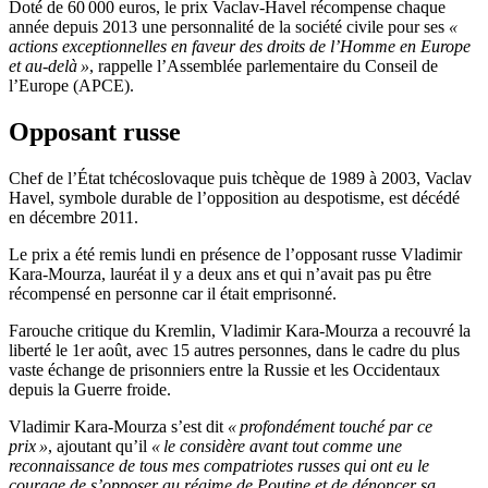
Doté de 60 000 euros, le prix Vaclav-Havel récompense chaque
année depuis 2013 une personnalité de la société civile pour ses
«
actions exceptionnelles en faveur des droits de l’Homme en Europe
et au-delà »
, rappelle l’Assemblée parlementaire du Conseil de
l’Europe (APCE).
Opposant russe
Chef de l’État tchécoslovaque puis tchèque de 1989 à 2003, Vaclav
Havel, symbole durable de l’opposition au despotisme, est décédé
en décembre 2011.
Le prix a été remis lundi en présence de l’opposant russe Vladimir
Kara-Mourza, lauréat il y a deux ans et qui n’avait pas pu être
récompensé en personne car il était emprisonné.
Farouche critique du Kremlin, Vladimir Kara-Mourza a recouvré la
liberté le 1er août, avec 15 autres personnes, dans le cadre du plus
vaste échange de prisonniers entre la Russie et les Occidentaux
depuis la Guerre froide.
Vladimir Kara-Mourza s’est dit
« profondément touché par ce
prix »
, ajoutant qu’il
« le considère avant tout comme une
reconnaissance de tous mes compatriotes russes qui ont eu le
courage de s’opposer au régime de Poutine et de dénoncer sa