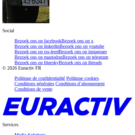
Social
Bezoek ons op facebook
Bezoek ons op x
Bezoek ons op linkedin
Bezoek ons op youtube
Bezoek ons op rss-feed
Bezoek ons op instagram
Bezoek ons op mastodon
Bezoek ons op telegram
Bezoek ons op bluesky
Bezoek ons op threads
©
2026
Euractiv FR
Politique de confidentialité
Politique cookies
Conditions générales
Conditions d’abonnement
Conditions de vente
Services
Media Solutions