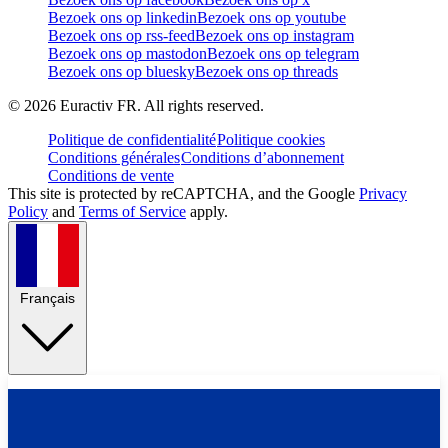
Bezoek ons op linkedin
Bezoek ons op youtube
Bezoek ons op rss-feed
Bezoek ons op instagram
Bezoek ons op mastodon
Bezoek ons op telegram
Bezoek ons op bluesky
Bezoek ons op threads
©
2026
Euractiv FR. All rights reserved.
Politique de confidentialité
Politique cookies
Conditions générales
Conditions d’abonnement
Conditions de vente
This site is protected by reCAPTCHA, and the Google
Privacy
Policy
and
Terms of Service
apply.
Français