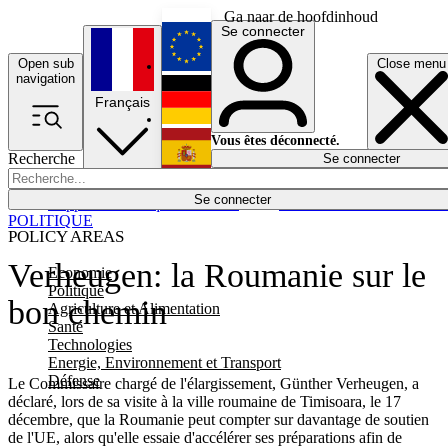
Ga naar de hoofdinhoud
Se connecter
Open sub
Close menu
English
navigation
Français
Deutsch
Vous êtes déconnecté.
Recherche
Se connecter
Español
Lumières éteintes
Se connecter
Rapporteur
Politique
Économie
Newsletters
Evénements
Em
POLITIQUE
POLICY AREAS
Verheugen: la Roumanie sur le
Economie
Politique
bon chemin
Agriculture et Alimentation
Santé
Technologies
Energie, Environnement et Transport
Défense
Le Commissaire chargé de l'élargissement, Günther Verheugen, a
déclaré, lors de sa visite à la ville roumaine de Timisoara, le 17
décembre, que la Roumanie peut compter sur davantage de soutien
de l'UE, alors qu'elle essaie d'accélérer ses préparations afin de