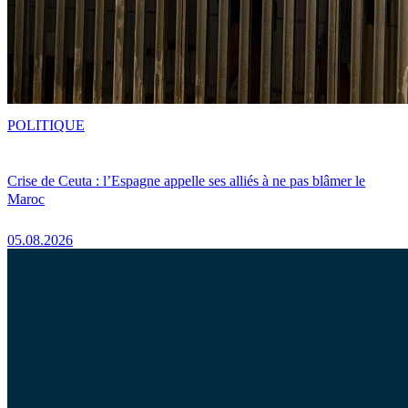
POLITIQUE
Crise de Ceuta : l’Espagne appelle ses alliés à ne pas blâmer le
Maroc
05.08.2026