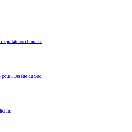
s exportations chinoises
e pour l'Ossétie du Sud
licium