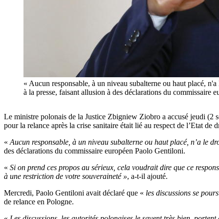
« Aucun responsable, à un niveau subalterne ou haut placé, n'a l
à la presse, faisant allusion à des déclarations du commissa
Le ministre polonais de la Justice Zbigniew Ziobro a accusé jeudi (
pour la relance après la crise sanitaire était lié au respect de l’Etat de 
«
Aucun responsable, à un niveau subalterne ou haut placé, n’a le dr
des déclarations du commissaire européen Paolo Gentiloni.
«
Si on prend ces propos au sérieux, cela voudrait dire que ce respon
à une restriction de votre souveraineté »
, a-t-il ajouté.
Mercredi, Paolo Gentiloni avait déclaré que «
les discussions se pours
de relance en Pologne.
«
Les discussions, les autorités polonaises le savent très bien, porten