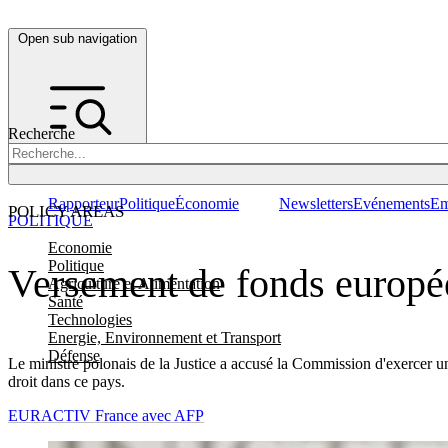
Open sub navigation
Recherche
Rapporteur
Politique
Économie
Newsletters
Evénements
Em
POLICY AREAS
POLITIQUE
Economie
Politique
Versement de fonds europée
Agriculture et Alimentation
Santé
Technologies
Energie, Environnement et Transport
Défense
Le ministre polonais de la Justice a accusé la Commission d'exercer 
droit dans ce pays.
EURACTIV France avec AFP