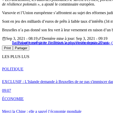
de résilience polonais »
, a ajouté le commissaire européen.
Varsovie et l’Union européenne s’affrontent au sujet des réformes judic
Sont en jeu des milliards d’euros de prêts à faible taux d’intérêts (34
Bruxelles n’a pas donné son feu vert à leur versement en raison d’un br
Sep 3, 2021 - 08:19
Dernière mise à jour: Sep 3, 2021 - 09:19
La Pologne enregistre l’inflation la plus élevée depuis 20 ans
Politique
Chine
État de droit
fonds européens
International
Paolo G
Print
Partager
LES PLUS LUS
POLITIQUE
EXCLUSIF : L'Islande demande à Bruxelles de ne pas s'immiscer dan
09:07
ÉCONOMIE
Merci la Chine : elle a sauvé l’économie mondiale