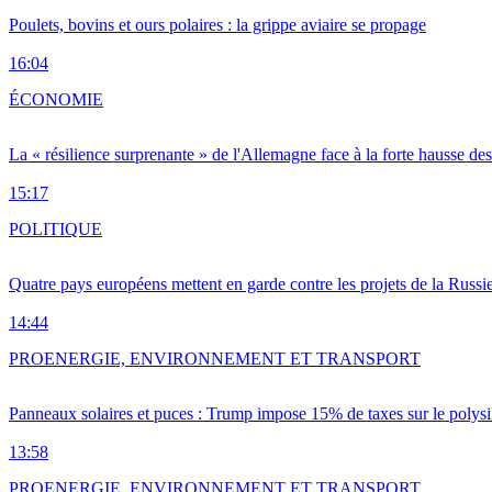
Poulets, bovins et ours polaires : la grippe aviaire se propage
16:04
ÉCONOMIE
La « résilience surprenante » de l'Allemagne face à la forte hausse de
15:17
POLITIQUE
Quatre pays européens mettent en garde contre les projets de la Russi
14:44
PRO
ENERGIE, ENVIRONNEMENT ET TRANSPORT
Panneaux solaires et puces : Trump impose 15% de taxes sur le polysi
13:58
PRO
ENERGIE, ENVIRONNEMENT ET TRANSPORT