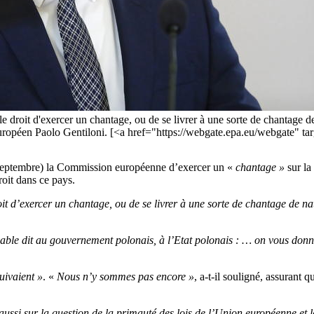
e droit d'exercer un chantage, ou de se livrer à une sorte de chantage de
ire européen Paolo Gentiloni. [<a href="https://webgate.epa.eu/webg
2 septembre) la Commission européenne d’exercer un «
chantage »
sur la
droit dans ce pays.
oit d’exercer un chantage, ou de se livrer à une sorte de chantage de n
sable dit au gouvernement polonais, à l’Etat polonais : … on vous donn
uivaient »
. «
Nous n’y sommes pas encore »
, a-t-il souligné, assurant 
t aussi sur la question de la primauté des lois de l’Union européenne et 