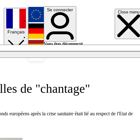
Se connecter
Close menu
English
Français
Deutsch
Vous êtes déconnecté.
Se connecter
Español
Lumières éteintes
lles de "chantage"
s européens après la crise sanitaire était lié au respect de l'Etat de