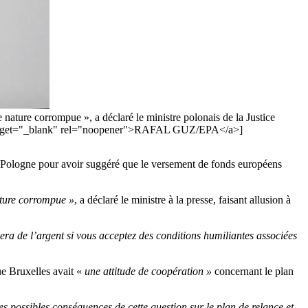
 nature corrompue », a déclaré le ministre polonais de la Justice
ate" target="_blank" rel="noopener">RAFAL GUZ/EPA</a>]
 Pologne pour avoir suggéré que le versement de fonds européens
ature corrompue »
, a déclaré le ministre à la presse, faisant allusion à
era de l’argent si vous acceptez des conditions humiliantes associées
que Bruxelles avait «
une attitude de coopération »
concernant le plan
les possibles conséquences de cette question sur le plan de relance et