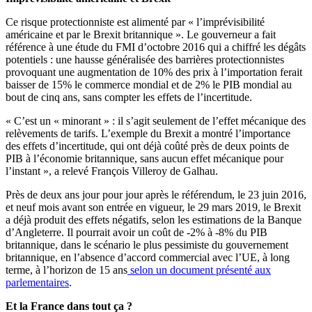
Ce risque protectionniste est alimenté par « l’imprévisibilité
américaine et par le Brexit britannique ». Le gouverneur a fait
référence à une étude du FMI d’octobre 2016 qui a chiffré les dégâts
potentiels : une hausse généralisée des barrières protectionnistes
provoquant une augmentation de 10% des prix à l’importation ferait
baisser de 15% le commerce mondial et de 2% le PIB mondial au
bout de cinq ans, sans compter les effets de l’incertitude.
« C’est un « minorant » : il s’agit seulement de l’effet mécanique des
relèvements de tarifs. L’exemple du Brexit a montré l’importance
des effets d’incertitude, qui ont déjà coûté près de deux points de
PIB à l’économie britannique, sans aucun effet mécanique pour
l’instant », a relevé François Villeroy de Galhau.
Près de deux ans jour pour jour après le référendum, le 23 juin 2016,
et neuf mois avant son entrée en vigueur, le 29 mars 2019, le Brexit
a déjà produit des effets négatifs, selon les estimations de la Banque
d’Angleterre. Il pourrait avoir un coût de -2% à -8% du PIB
britannique, dans le scénario le plus pessimiste du gouvernement
britannique, en l’absence d’accord commercial avec l’UE, à long
terme, à l’horizon de 15 ans
selon un document présenté aux
parlementaires
.
Et la France dans tout ça ?