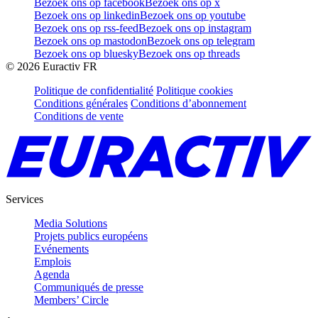
Bezoek ons op facebook
Bezoek ons op x
Bezoek ons op linkedin
Bezoek ons op youtube
Bezoek ons op rss-feed
Bezoek ons op instagram
Bezoek ons op mastodon
Bezoek ons op telegram
Bezoek ons op bluesky
Bezoek ons op threads
©
2026
Euractiv FR
Politique de confidentialité
Politique cookies
Conditions générales
Conditions d’abonnement
Conditions de vente
Services
Media Solutions
Projets publics européens
Evénements
Emplois
Agenda
Communiqués de presse
Members’ Circle