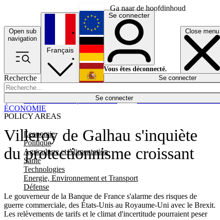
Ga naar de hoofdinhoud
Se connecter
Open sub
Close menu
English
navigation
Français
Deutsch
Vous êtes déconnecté.
Recherche
Se connecter
Español
Lumières éteintes
Se connecter
Rapporteur
Politique
Économie
Newsletters
Evénements
Em
ÉCONOMIE
POLICY AREAS
Villeroy de Galhau s'inquiète
Economie
Politique
du protectionnisme croissant
Agriculture et Alimentation
Santé
Technologies
Energie, Environnement et Transport
Défense
Le gouverneur de la Banque de France s'alarme des risques de
guerre commerciale, des États-Unis au Royaume-Uni avec le Brexit.
Les relèvements de tarifs et le climat d'incertitude pourraient peser