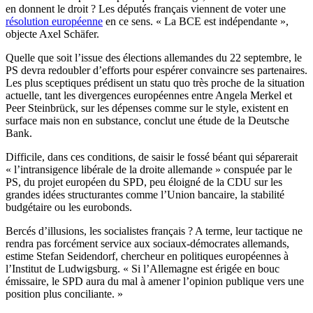
en donnent le droit ? Les députés français viennent de voter une
résolution européenne
en ce sens. « La BCE est indépendante »,
objecte Axel Schäfer.
Quelle que soit l’issue des élections allemandes du 22 septembre, le
PS devra redoubler d’efforts pour espérer convaincre ses partenaires.
Les plus sceptiques prédisent un statu quo très proche de la situation
actuelle, tant les divergences européennes entre Angela Merkel et
Peer Steinbrück, sur les dépenses comme sur le style, existent en
surface mais non en substance, conclut une étude de la Deutsche
Bank.
Difficile, dans ces conditions, de saisir le fossé béant qui séparerait
« l’intransigence libérale de la droite allemande » conspuée par le
PS, du projet européen du SPD, peu éloigné de la CDU sur les
grandes idées structurantes comme l’Union bancaire, la stabilité
budgétaire ou les eurobonds.
Bercés d’illusions, les socialistes français ? A terme, leur tactique ne
rendra pas forcément service aux sociaux-démocrates allemands,
estime Stefan Seidendorf, chercheur en politiques européennes à
l’Institut de Ludwigsburg. « Si l’Allemagne est érigée en bouc
émissaire, le SPD aura du mal à amener l’opinion publique vers une
position plus conciliante. »