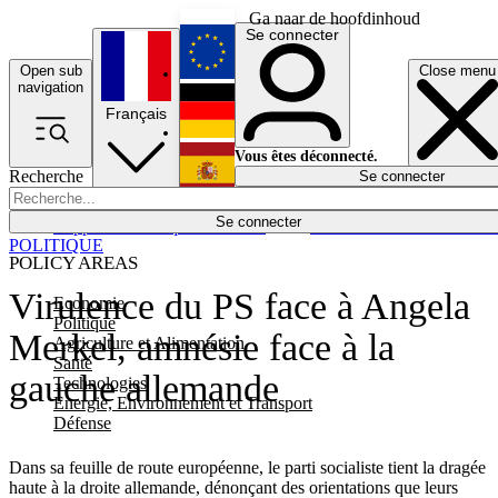
Ga naar de hoofdinhoud
Se connecter
Open sub
Close menu
English
navigation
Français
Deutsch
Vous êtes déconnecté.
Recherche
Se connecter
Español
Lumières éteintes
Se connecter
Rapporteur
Politique
Économie
Newsletters
Evénements
Em
POLITIQUE
POLICY AREAS
Virulence du PS face à Angela
Economie
Politique
Merkel, amnésie face à la
Agriculture et Alimentation
Santé
gauche allemande
Technologies
Energie, Environnement et Transport
Défense
Dans sa feuille de route européenne, le parti socialiste tient la dragée
haute à la droite allemande, dénonçant des orientations que leurs