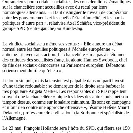
Outrancières pour certains socialistes, les considérations sémantiques
sur la chancelière sont accueillies avec du recul par leurs
homologues allemands. « Il faut distinguer le niveau de coopération
entre les gouvernements et les chefs d’Etat d’un côté, et les partis
politiques d’autre part », relativise Axel Schäfer, vice-président du
groupe SPD (centre gauche) au Bundestag.
La vindicte socialiste a même ses vertus : « Elle augure un débat
normal entre les familles politiques à l’échelle européenne »,
anticipe-t-il avec satisfaction. La chancelière « n’a pas à s’étonner
des critiques des socialistes français, ajoute Hannes Swoboda, chef
de file des sociaux-démocrates au Parlement européen. Débattons
sérieusement du rôle qu’elle a ».
Le ton reste poli, mais la tension est palpable dans un parti investi
d’une tâche redoutable : se démarquer de la droite sans bafouer la
très populaire Angela Merkel. Les responsables du SPD rappellent
souvent que la chancelière « pique les idées des autres puis met son
tampon dessus, comme sur le salaire minimum. Ils sont en campagne
et n’ont rien contre une approche offensive », résume Hélène Miard-
Delacroix, professeure de civilisation à la Sorbonne et spécialiste de
l’Allemagne.
Le 23 mai, François Hollande sera l’hôte du SPD, qui fêtera ses 150