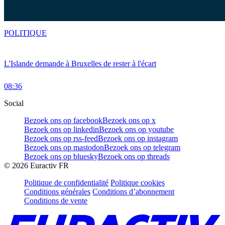
POLITIQUE
L'Islande demande à Bruxelles de rester à l'écart
08:36
Social
Bezoek ons op facebook
Bezoek ons op x
Bezoek ons op linkedin
Bezoek ons op youtube
Bezoek ons op rss-feed
Bezoek ons op instagram
Bezoek ons op mastodon
Bezoek ons op telegram
Bezoek ons op bluesky
Bezoek ons op threads
©
2026
Euractiv FR
Politique de confidentialité
Politique cookies
Conditions générales
Conditions d’abonnement
Conditions de vente