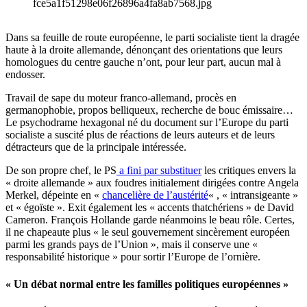
fce5a1f51298e06f26896a4fa8ab7568.jpg
Dans sa feuille de route européenne, le parti socialiste tient la dragée
haute à la droite allemande, dénonçant des orientations que leurs
homologues du centre gauche n’ont, pour leur part, aucun mal à
endosser.
Travail de sape du moteur franco-allemand, procès en
germanophobie, propos belliqueux, recherche de bouc émissaire…
Le psychodrame hexagonal né du document sur l’Europe du parti
socialiste a suscité plus de réactions de leurs auteurs et de leurs
détracteurs que de la principale intéressée.
De son propre chef, le PS
a fini par substituer
les critiques envers la
« droite allemande » aux foudres initialement dirigées contre Angela
Merkel, dépeinte en «
chancelière de l’austérité
« , « intransigeante »
et « égoïste ». Exit également les « accents thatchériens » de David
Cameron. François Hollande garde néanmoins le beau rôle. Certes,
il ne chapeaute plus « le seul gouvernement sincèrement européen
parmi les grands pays de l’Union », mais il conserve une «
responsabilité historique » pour sortir l’Europe de l’ornière.
« Un débat normal entre les familles politiques européennes »