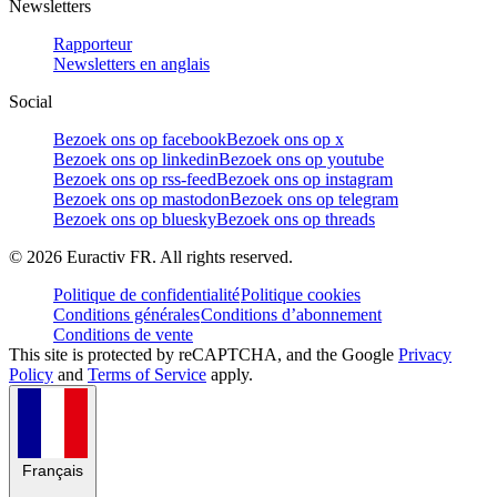
Newsletters
Rapporteur
Newsletters en anglais
Social
Bezoek ons op facebook
Bezoek ons op x
Bezoek ons op linkedin
Bezoek ons op youtube
Bezoek ons op rss-feed
Bezoek ons op instagram
Bezoek ons op mastodon
Bezoek ons op telegram
Bezoek ons op bluesky
Bezoek ons op threads
©
2026
Euractiv FR. All rights reserved.
Politique de confidentialité
Politique cookies
Conditions générales
Conditions d’abonnement
Conditions de vente
This site is protected by reCAPTCHA, and the Google
Privacy
Policy
and
Terms of Service
apply.
Français