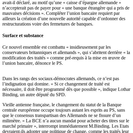
avait-il déclaré, au motif qu’une « caisse d’épargne allemande »
n’accepterait pas de payer pour « une banque étrangère qui a pris de
mauvaises décisions ». Compléter l’union bancaire requiert par
ailleurs la création d’une nouvelle autorité capable d’ordonner des
restructurations voire des fermetures de banques.
Surface et substance
Ce nouvel ensemble est combattu « insidieusement par les
conservateurs britanniques et allemands », qui s’abritent derrière « la
modification des traités » comme pré-requis à la mise en œuvre de
l’union bancaire, dénonce le PS.
Dans les rangs des sociaux-démocrates allemands, ce n’est pas
l’indignation qui domine. « Si ce changement de traité est
nécessaire, il doit être programmé dès que possible », indique Lothar
Binding, un autre député du SPD.
Vieille antienne française, le changement du statut de la Banque
centrale européenne occupe toujours autant les esprits au PS, sans
que le consensus transpartisan des Allemands ne se fissure d’un
milimètre. « La BCE n’a aucun mandat pour acheter des titres sur le
marché primaire », interrompt immédiatement M.Binding. Les Etats
devraient-ils adopter une politique de change, comme les traités leur