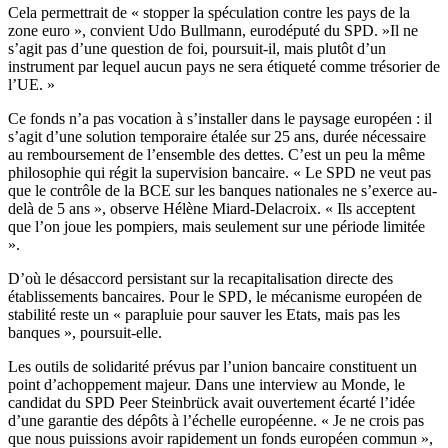
Cela permettrait de « stopper la spéculation contre les pays de la
zone euro », convient Udo Bullmann, eurodéputé du SPD. »Il ne
s’agit pas d’une question de foi, poursuit-il, mais plutôt d’un
instrument par lequel aucun pays ne sera étiqueté comme trésorier de
l’UE. »
Ce fonds n’a pas vocation à s’installer dans le paysage européen : il
s’agit d’une solution temporaire étalée sur 25 ans, durée nécessaire
au remboursement de l’ensemble des dettes. C’est un peu la même
philosophie qui régit la supervision bancaire. « Le SPD ne veut pas
que le contrôle de la BCE sur les banques nationales ne s’exerce au-
delà de 5 ans », observe Hélène Miard-Delacroix. « Ils acceptent
que l’on joue les pompiers, mais seulement sur une période limitée
».
D’où le désaccord persistant sur la recapitalisation directe des
établissements bancaires. Pour le SPD, le mécanisme européen de
stabilité reste un « parapluie pour sauver les Etats, mais pas les
banques », poursuit-elle.
Les outils de solidarité prévus par l’union bancaire constituent un
point d’achoppement majeur. Dans une interview au Monde, le
candidat du SPD Peer Steinbrück avait ouvertement écarté l’idée
d’une garantie des dépôts à l’échelle européenne. « Je ne crois pas
que nous puissions avoir rapidement un fonds européen commun »,