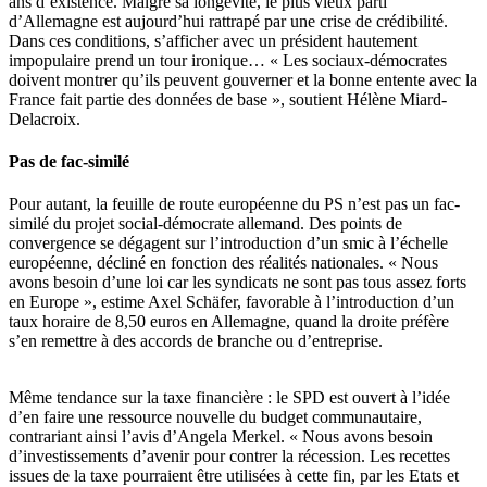
ans d’existence. Malgré sa longévité, le plus vieux parti
d’Allemagne est aujourd’hui rattrapé par une crise de crédibilité.
Dans ces conditions, s’afficher avec un président hautement
impopulaire prend un tour ironique… « Les sociaux-démocrates
doivent montrer qu’ils peuvent gouverner et la bonne entente avec la
France fait partie des données de base », soutient Hélène Miard-
Delacroix.
Pas de fac-similé
Pour autant, la feuille de route européenne du PS n’est pas un fac-
similé du projet social-démocrate allemand. Des points de
convergence se dégagent sur l’introduction d’un smic à l’échelle
européenne, décliné en fonction des réalités nationales. « Nous
avons besoin d’une loi car les syndicats ne sont pas tous assez forts
en Europe », estime Axel Schäfer, favorable à l’introduction d’un
taux horaire de 8,50 euros en Allemagne, quand la droite préfère
s’en remettre à des accords de branche ou d’entreprise.
Même tendance sur la taxe financière : le SPD est ouvert à l’idée
d’en faire une ressource nouvelle du budget communautaire,
contrariant ainsi l’avis d’Angela Merkel. « Nous avons besoin
d’investissements d’avenir pour contrer la récession. Les recettes
issues de la taxe pourraient être utilisées à cette fin, par les Etats et