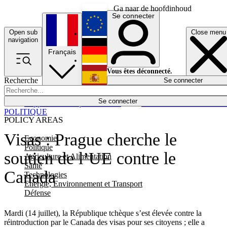
Ga naar de hoofdinhoud
Se connecter
Open sub
Close menu
English
navigation
Français
Deutsch
Vous êtes déconnecté.
Recherche
Se connecter
Español
Lumières éteintes
Se connecter
Rapporteur
Politique
Économie
Newsletters
Evénements
Em
POLITIQUE
POLICY AREAS
Visas : Prague cherche le
Economie
Politique
soutien de l’UE contre le
Agriculture et Alimentation
Santé
Canada
Technologies
Energie, Environnement et Transport
Défense
Mardi (14 juillet), la République tchèque s’est élevée contre la
réintroduction par le Canada des visas pour ses citoyens ; elle a