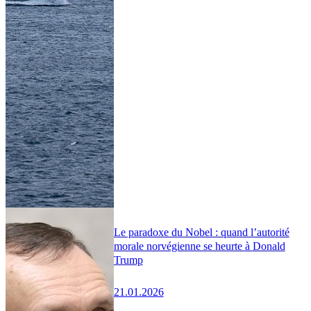
Le paradoxe du Nobel : quand l’autorité
morale norvégienne se heurte à Donald
Trump
21.01.2026