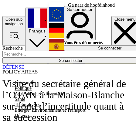
Ga naar de hoofdinhoud
Se connecter
Open sub
Close menu
English
navigation
Français
Deutsch
Vous êtes déconnecté.
Recherche
Se connecter
Español
Lumières éteintes
Se connecter
Rapporteur
Politique
Économie
Newsletters
Evénements
Em
DÉFENSE
POLICY AREAS
Visite du secrétaire général de
Economie
Politique
l’OTAN à la Maison-Blanche
Agriculture et Alimentation
Santé
sur fond d’incertitude quant à
Technologies
Energie, Environnement et Transport
sa succession
Défense