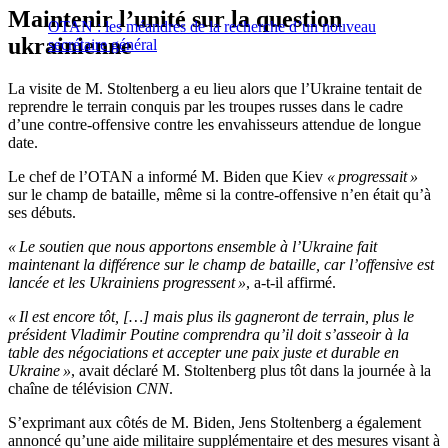
Maintenir l’unité sur la question
OTAN : les méandres de la recherche d’un nouveau
ukrainienne
secrétaire général
La visite de M. Stoltenberg a eu lieu alors que l’Ukraine tentait de
reprendre le terrain conquis par les troupes russes dans le cadre
d’une contre-offensive contre les envahisseurs attendue de longue
date.
Le chef de l’OTAN a informé M. Biden que Kiev
« progressait »
sur le champ de bataille, même si la contre-offensive n’en était qu’à
ses débuts.
« Le soutien que nous apportons ensemble à l’Ukraine fait
maintenant la différence sur le champ de bataille, car l’offensive est
lancée et les Ukrainiens progressent »
, a-t-il affirmé.
« Il est encore tôt, […] mais plus ils gagneront de terrain, plus le
président Vladimir Poutine comprendra qu’il doit s’asseoir à la
table des négociations et accepter une paix juste et durable en
Ukraine »
, avait déclaré M. Stoltenberg plus tôt dans la journée à la
chaîne de télévision
CNN
.
S’exprimant aux côtés de M. Biden, Jens Stoltenberg a également
annoncé qu’une aide militaire supplémentaire et des mesures visant à