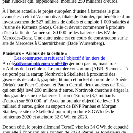
plan Juncker qui, rappelons-le, mobilise 250 milliards d’euros.
À l’heure actuelle, le projet européen d’usine à batteries le plus
avancé est celui d’Accumotive, filiale de Daimler, qui bénéficie d’un
investissement de 527 millions de dollars et emploie 1 000 salariés à
l’usine de Kamenz (Saxe). Celle-ci devrait commencer à produire
d’ici à la fin de l’année sur 80 000 m² les batteries des EV de
Mercedes-Benz. Une autre usine est en cours de construction sur le
site de Mercedes à Untertürkheim (Bade-Wurtemberg).
Plusieurs « Airbus de la cellule »
Les constructeurs refusent l’objectif d’un tiers de
À côté d’Accumotive, on voit émerger non pas un, mais trois
voitures électriques en 2030
« Airbus de la cellule ». Le premier consortium (ABB, Siemens…)
est porté par la startup Northvolt à Skellefteå à proximité des
gisements de cobalt, graphite, lithium et nickel du nord de la Suède.
Dirigée par Peter Carlsson et Paulo Cerruti, deux anciens de Tesla
qui ont déjà levé 200 millions d’euros, Northvolt cherche à ériger la
plus grande usine de batteries Li-ion d’Europe (3,7 milliards
d’euros) sur 500 000 m². Avec un premier objectif de lever 1,5
milliard d’euros, grâce au support de BNP Paribas et Morgan
Stanley, le site de Skellefteå pourrait produire 8 GWh dès le
printemps 2020 et atteindre 32 GWh en 2023.
De son côté, le projet allemand TerraE vise les 34 GWh de capacité
annuelle à l’horizon plus lointain de 2028. Parmi les fondateurs de