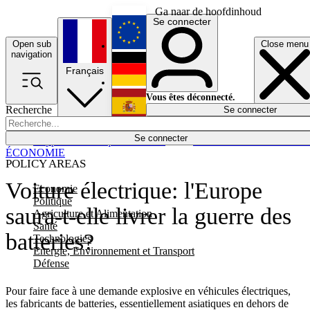
Ga naar de hoofdinhoud
Se connecter
Open sub
Close menu
English
navigation
Français
Deutsch
Vous êtes déconnecté.
Recherche
Se connecter
Español
Lumières éteintes
Se connecter
Rapporteur
Politique
Économie
Newsletters
Evénements
Em
ÉCONOMIE
POLICY AREAS
Voiture électrique: l'Europe
Economie
Politique
saura-t-elle livrer la guerre des
Agriculture et Alimentation
Santé
batteries?
Technologies
Energie, Environnement et Transport
Défense
Pour faire face à une demande explosive en véhicules électriques,
les fabricants de batteries, essentiellement asiatiques en dehors de