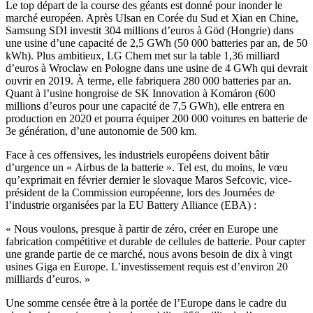
Le top départ de la course des géants est donné pour inonder le
marché européen. Après Ulsan en Corée du Sud et Xian en Chine,
Samsung SDI investit 304 millions d’euros à Göd (Hongrie) dans
une usine d’une capacité de 2,5 GWh (50 000 batteries par an, de 50
kWh). Plus ambitieux, LG Chem met sur la table 1,36 milliard
d’euros à Wroclaw en Pologne dans une usine de 4 GWh qui devrait
ouvrir en 2019. À terme, elle fabriquera 280 000 batteries par an.
Quant à l’usine hongroise de SK Innovation à Komáron (600
millions d’euros pour une capacité de 7,5 GWh), elle entrera en
production en 2020 et pourra équiper 200 000 voitures en batterie de
3e génération, d’une autonomie de 500 km.
Face à ces offensives, les industriels européens doivent bâtir
d’urgence un « Airbus de la batterie ». Tel est, du moins, le vœu
qu’exprimait en février dernier le slovaque Maros Sefcovic, vice-
président de la Commission européenne, lors des Journées de
l’industrie organisées par la EU Battery Alliance (EBA) :
« Nous voulons, presque à partir de zéro, créer en Europe une
fabrication compétitive et durable de cellules de batterie. Pour capter
une grande partie de ce marché, nous avons besoin de dix à vingt
usines Giga en Europe. L’investissement requis est d’environ 20
milliards d’euros. »
Une somme censée être à la portée de l’Europe dans le cadre du