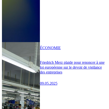
ÉCONOMIE
Friedrich Merz plaide pour renoncer à une
loi européenne sur le devoir de vigilance
des entreprises
09.05.2025