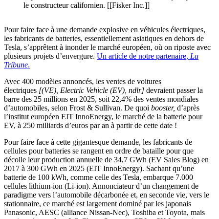
le constructeur californien. [[Fisker Inc.]]
Pour faire face à une demande explosive en véhicules électriques,
les fabricants de batteries, essentiellement asiatiques en dehors de
Tesla, s’apprêtent à inonder le marché européen, où on riposte avec
plusieurs projets d’envergure.
Un article de notre partenaire,
La
Tribune
.
Avec 400 modèles annoncés, les ventes de voitures
électriques
[(VE), Electric Vehicle (EV), ndlr]
devraient passer la
barre des 25 millions en 2025, soit 22,4% des ventes mondiales
d’automobiles, selon Frost & Sullivan. De quoi
booster,
d’après
l’institut européen EIT InnoEnergy, le marché de la batterie pour
EV, à 250 milliards d’euros par an à partir de cette date !
Pour faire face à cette gigantesque demande, les fabricants de
cellules pour batteries se rangent en ordre de bataille pour que
décolle leur production annuelle de 34,7 GWh (EV Sales Blog) en
2017 à 300 GWh en 2025 (EIT InnoEnergy). Sachant qu’une
batterie de 100 kWh, comme celle des Tesla, embarque 7.000
cellules lithium-ion (Li-ion). Annonciateur d’un changement de
paradigme vers l’automobile décarbonée et, en seconde vie, vers le
stationnaire, ce marché est largement dominé par les japonais
Panasonic, AESC (alliance Nissan-Nec), Toshiba et Toyota, mais