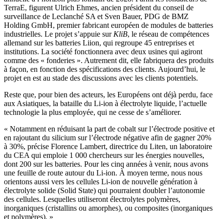
TerraE, figurent Ulrich Ehmes, ancien président du conseil de
surveillance de Leclanché SA et Sven Bauer, PDG de BMZ
Holding GmbH, premier fabricant européen de modules de batteries
industrielles. Le projet s’appuie sur
KliB
, le réseau de compétences
allemand sur les batteries Liion, qui regroupe 45 entreprises et
institutions. La société fonctionnera avec deux usines qui agiront
comme des « fonderies ». Autrement dit, elle fabriquera des produits
à façon, en fonction des spécifications des clients. Aujourd’hui, le
projet en est au stade des discussions avec les clients potentiels.
Reste que, pour bien des acteurs, les Européens ont déjà perdu, face
aux Asiatiques, la bataille du Li-ion à électrolyte liquide, l’actuelle
technologie la plus employée, qui ne cesse de s’améliorer.
« Notamment en réduisant la part de cobalt sur l’électrode positive et
en rajoutant du silicium sur l’électrode négative afin de gagner 20%
à 30%, précise Florence Lambert, directrice du Liten, un laboratoire
du CEA qui emploie 1 000 chercheurs sur les énergies nouvelles,
dont 200 sur les batteries. Pour les cinq années à venir, nous avons
une feuille de route autour du Li-ion. À moyen terme, nous nous
orientons aussi vers les cellules Li-ion de nouvelle génération à
électrolyte solide (Solid State) qui pourraient doubler l’autonomie
des cellules. Lesquelles utiliseront électrolytes polymères,
inorganiques (cristallins ou amorphes), ou composites (inorganiques
et polymères). »