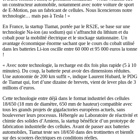
un constructeur automobile, notamment avec notre voiture de sport
de E-Motion, pas un fabricant de cellules. Nous licencierons notre
technologie… mais pas à Tesla ! »
En France, la startup Tiamat, portée par le RS2E, se base sur une
technologie Na-ion (au sodium) qui s’affranchit du lithium et du
cobalt pour la mobilité électrique et le stockage stationnaire. Un
avantage économique énorme sachant que le cours du cobalt utilisé
dans les batteries Li-ion oscille entre 60 000 et 95 000 euros la tonne
!
« Avec notre technologie, la recharge est dix fois plus rapide (5 à 10
minutes). Du coup, la batterie peut avoir des dimensions réduites.
Une autonomie de 200 km suffit », indique Laurent Hubard, le PDG
de Tiamat qui, fort d’une dizaine de brevets, vient de lever plus de 3
millions d’euros.
Cette technologie entre déjà dans le format industriel des cellules
18/650 (18 mm de diamètre, 650 mm de hauteur) compatible avec
tous les grands projets de gigafactories européens actuels, sans
bouleverser leurs processus. Hébergée au Laboratoire de réactivité et
chimie des solides d’Amiens, la startup bénéficie d’un prototype de
fabrication industrielle des cellules. Avant de passer aux batteries
automobiles, Tiamat teste ses 18/650 dans des trottinettes et bientôt
sur des scooters électriques en conditions réelles.