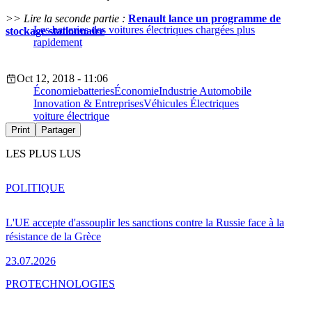
>> Lire la seconde partie :
Renault lance un programme de
Les batteries des voitures électriques chargées plus
stockage stationnaire
rapidement
Oct 12, 2018 - 11:06
Économie
batteries
Économie
Industrie Automobile
Innovation & Entreprises
Véhicules Électriques
voiture électrique
Print
Partager
LES PLUS LUS
POLITIQUE
L'UE accepte d'assouplir les sanctions contre la Russie face à la
résistance de la Grèce
23.07.2026
PRO
TECHNOLOGIES