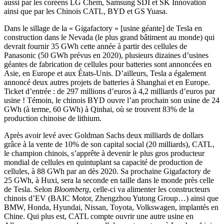
aussi par les coréens LG Chem, Samsung SDI et SK Innovation
ainsi que par les Chinois CATL, BYD et GS Yuasa.
Dans le sillage de la « Gigafactory » [usine géante] de Tesla en
construction dans le Nevada (le plus grand bâtiment au monde) qui
devrait fournir 35 GWh cette année à partir des cellules de
Panasonic (50 GWh prévus en 2020), plusieurs dizaines d’usines
géantes de fabrication de cellules pour batteries sont annoncées en
Asie, en Europe et aux États-Unis. D’ailleurs, Tesla a également
annoncé deux autres projets de batteries à Shanghai et en Europe.
Ticket d’entrée : de 297 millions d’euros à 4,2 milliards d’euros par
usine ! Témoin, le chinois BYD ouvre l’an prochain son usine de 24
GWh (à terme, 60 GWh) à Qinhai, où se trouvent 83% de la
production chinoise de lithium.
Après avoir levé avec Goldman Sachs deux milliards de dollars
grâce à la vente de 10% de son capital social (20 milliards), CATL,
le champion chinois, s’apprête à devenir le plus gros producteur
mondial de cellules en quintuplant sa capacité de production de
cellules, à 88 GWh par an dès 2020. Sa prochaine Gigafactory de
25 GWh, à Huxi, sera la seconde en taille dans le monde près celle
de Tesla. Selon
Bloomberg
, celle-ci va alimenter les constructeurs
chinois d’EV (BAIC Motor, Zhengzhou Yutong Group…) ainsi que
BMW, Honda, Hyundai, Nissan, Toyota, Volkswagen, implantés en
Chine. Qui plus est, CATL compte ouvrir une autre usine en