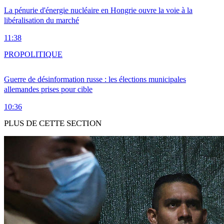
La pénurie d'énergie nucléaire en Hongrie ouvre la voie à la
libéralisation du marché
11:38
PRO
POLITIQUE
Guerre de désinformation russe : les élections municipales
allemandes prises pour cible
10:36
PLUS DE CETTE SECTION