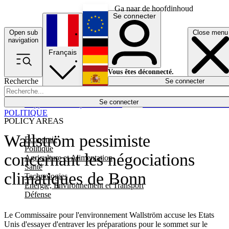
Ga naar de hoofdinhoud
Se connecter
Open sub
Close menu
English
navigation
Français
Deutsch
Vous êtes déconnecté.
Recherche
Se connecter
Español
Lumières éteintes
Se connecter
Rapporteur
Politique
Économie
Newsletters
Evénements
Em
POLITIQUE
POLICY AREAS
Wallström pessimiste
Economie
Politique
concernant les négociations
Agriculture et Alimentation
Santé
climatiques de Bonn
Technologies
Energie, Environnement et Transport
Défense
Le Commissaire pour l'environnement Wallström accuse les Etats
Unis d'essayer d'entraver les préparations pour le sommet sur le