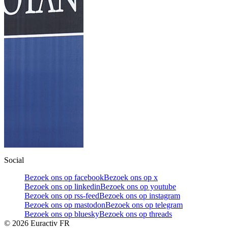
Social
Bezoek ons op facebook
Bezoek ons op x
Bezoek ons op linkedin
Bezoek ons op youtube
Bezoek ons op rss-feed
Bezoek ons op instagram
Bezoek ons op mastodon
Bezoek ons op telegram
Bezoek ons op bluesky
Bezoek ons op threads
©
2026
Euractiv FR