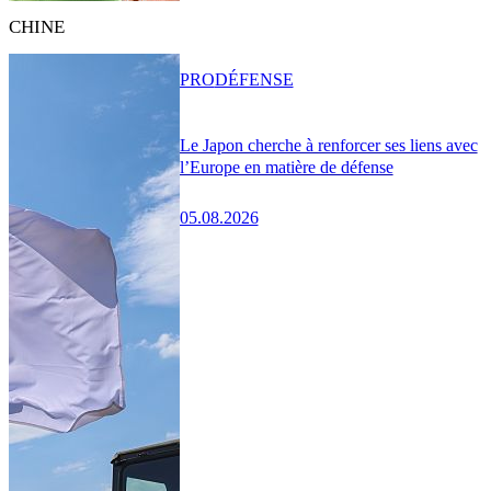
CHINE
PRO
DÉFENSE
Le Japon cherche à renforcer ses liens avec
l’Europe en matière de défense
05.08.2026