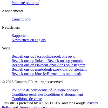
Publicité politique
Abonnements
Euractiv Pro
Newsletters
Rapporteur
Newsletters en anglais
Social
Bezoek ons op facebook
Bezoek ons op x
Bezoek ons op linkedin
Bezoek ons op youtube
Bezoek ons op rss-feed
Bezoek ons op instagram
Bezoek ons op mastodon
Bezoek ons op telegram
Bezoek ons op bluesky
Bezoek ons op threads
©
2026
Euractiv FR. All rights reserved.
Politique de confidentialité
Politique cookies
Conditions générales
Conditions d’abonnement
Conditions de vente
This site is protected by reCAPTCHA, and the Google
Privacy
Policy
and
Terms of Service
apply.