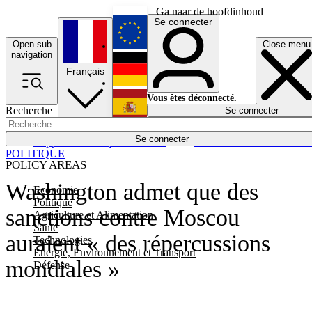
Ga naar de hoofdinhoud
Se connecter
Open sub
Close menu
English
navigation
Français
Deutsch
Vous êtes déconnecté.
Recherche
Se connecter
Español
Lumières éteintes
Se connecter
Rapporteur
Politique
Économie
Newsletters
Evénements
Em
POLITIQUE
POLICY AREAS
Washington admet que des
Economie
Politique
sanctions contre Moscou
Agriculture et Alimentation
Santé
auraient « des répercussions
Technologies
Energie, Environnement et Transport
mondiales »
Défense