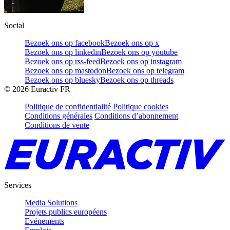
Social
Bezoek ons op facebook
Bezoek ons op x
Bezoek ons op linkedin
Bezoek ons op youtube
Bezoek ons op rss-feed
Bezoek ons op instagram
Bezoek ons op mastodon
Bezoek ons op telegram
Bezoek ons op bluesky
Bezoek ons op threads
©
2026
Euractiv FR
Politique de confidentialité
Politique cookies
Conditions générales
Conditions d’abonnement
Conditions de vente
Services
Media Solutions
Projets publics européens
Evénements