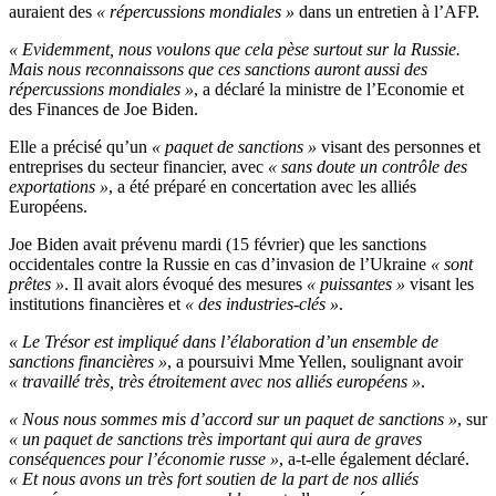
auraient des
« répercussions mondiales »
dans un entretien à l’AFP.
« Evidemment, nous voulons que cela pèse surtout sur la Russie.
Mais nous reconnaissons que ces sanctions auront aussi des
répercussions mondiales »
, a déclaré la ministre de l’Economie et
des Finances de Joe Biden.
Elle a précisé qu’un
« paquet de sanctions »
visant des personnes et
entreprises du secteur financier, avec
« sans doute un contrôle des
exportations »
, a été préparé en concertation avec les alliés
Européens.
Joe Biden avait prévenu mardi (15 février) que les sanctions
occidentales contre la Russie en cas d’invasion de l’Ukraine
« sont
prêtes »
. Il avait alors évoqué des mesures
« puissantes »
visant les
institutions financières et
« des industries-clés »
.
« Le Trésor est impliqué dans l’élaboration d’un ensemble de
sanctions financières »
, a poursuivi Mme Yellen, soulignant avoir
« travaillé très, très étroitement avec nos alliés européens »
.
« Nous nous sommes mis d’accord sur un paquet de sanctions »
, sur
« un paquet de sanctions très important qui aura de graves
conséquences pour l’économie russe »
, a-t-elle également déclaré.
« Et nous avons un très fort soutien de la part de nos alliés