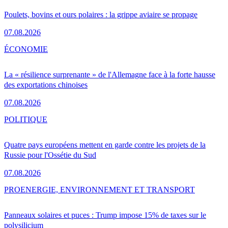
Poulets, bovins et ours polaires : la grippe aviaire se propage
07.08.2026
ÉCONOMIE
La « résilience surprenante » de l'Allemagne face à la forte hausse
des exportations chinoises
07.08.2026
POLITIQUE
Quatre pays européens mettent en garde contre les projets de la
Russie pour l'Ossétie du Sud
07.08.2026
PRO
ENERGIE, ENVIRONNEMENT ET TRANSPORT
Panneaux solaires et puces : Trump impose 15% de taxes sur le
polysilicium