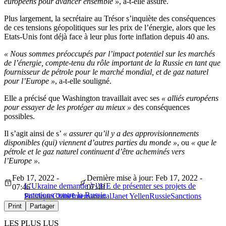
européens pour avancer ensemble »
, a-t-elle assuré.
Plus largement, la secrétaire au Trésor s’inquiète des conséquences
de ces tensions géopolitiques sur les prix de l’énergie, alors que les
Etats-Unis font déjà face à leur plus forte inflation depuis 40 ans.
« Nous sommes préoccupés par l’impact potentiel sur les marchés
de l’énergie, compte-tenu du rôle important de la Russie en tant que
fournisseur de pétrole pour le marché mondial, et de gaz naturel
pour l’Europe »
, a-t-elle souligné.
Elle a précisé que Washington travaillait avec ses
« alliés européens
pour essayer de les protéger au mieux »
des conséquences
possibles.
Il s’agit ainsi de s’
« assurer qu’il y a des approvisionnements
disponibles (qui) viennent d’autres parties du monde »
, ou
« que le
pétrole et le gaz naturel continuent d’être acheminés vers
l’Europe »
.
Feb 17, 2022 -
Dernière mise à jour: Feb 17, 2022 -
L’Ukraine demande à l’UE de présenter ses projets de
07:46
07:48
sanctions contre la Russie
Politique
Chine
International
Janet Yellen
Russie
Sanctions
Print
Partager
LES PLUS LUS