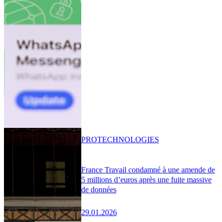
PRO
TECHNOLOGIES
France Travail condamné à une amende de
5 millions d’euros après une fuite massive
de données
29.01.2026