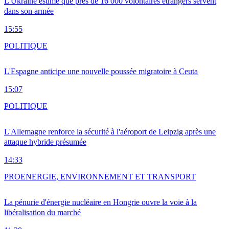
L'Ukraine estime que près de 16 000 volontaires étrangers servent
dans son armée
15:55
POLITIQUE
L'Espagne anticipe une nouvelle poussée migratoire à Ceuta
15:07
POLITIQUE
L'Allemagne renforce la sécurité à l'aéroport de Leipzig après une
attaque hybride présumée
14:33
PRO
ENERGIE, ENVIRONNEMENT ET TRANSPORT
La pénurie d'énergie nucléaire en Hongrie ouvre la voie à la
libéralisation du marché