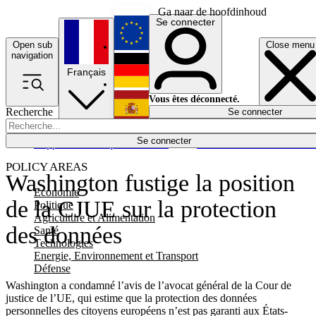
Ga naar de hoofdinhoud
Se connecter
Open sub
Close menu
English
navigation
Français
Deutsch
Vous êtes déconnecté.
Recherche
Se connecter
Español
Lumières éteintes
Se connecter
Rapporteur
Politique
Économie
Newsletters
Evénements
Em
POLICY AREAS
Washington fustige la position
Economie
de la CJUE sur la protection
Politique
Agriculture et Alimentation
des données
Santé
Technologies
Energie, Environnement et Transport
Défense
Washington a condamné l’avis de l’avocat général de la Cour de
justice de l’UE, qui estime que la protection des données
personnelles des citoyens européens n’est pas garanti aux États-