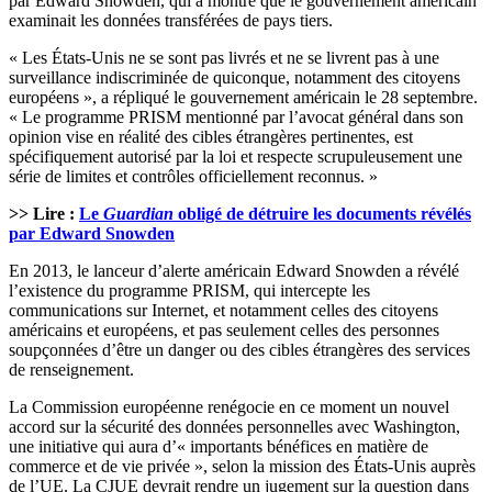
par Edward Snowden, qui a montré que le gouvernement américain
examinait les données transférées de pays tiers.
« Les États-Unis ne se sont pas livrés et ne se livrent pas à une
surveillance indiscriminée de quiconque, notamment des citoyens
européens », a répliqué le gouvernement américain le 28 septembre.
« Le programme PRISM mentionné par l’avocat général dans son
opinion vise en réalité des cibles étrangères pertinentes, est
spécifiquement autorisé par la loi et respecte scrupuleusement une
série de limites et contrôles officiellement reconnus. »
>> Lire :
Le
Guardian
obligé de détruire les documents révélés
par Edward Snowden
En 2013, le lanceur d’alerte américain Edward Snowden a révélé
l’existence du programme PRISM, qui intercepte les
communications sur Internet, et notamment celles des citoyens
américains et européens, et pas seulement celles des personnes
soupçonnées d’être un danger ou des cibles étrangères des services
de renseignement.
La Commission européenne renégocie en ce moment un nouvel
accord sur la sécurité des données personnelles avec Washington,
une initiative qui aura d’« importants bénéfices en matière de
commerce et de vie privée », selon la mission des États-Unis auprès
de l’UE. La CJUE devrait rendre un jugement sur la question dans