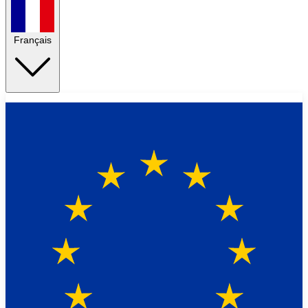
Français