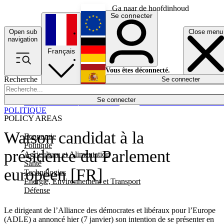
Ga naar de hoofdinhoud
Se connecter
Open sub
Close menu
English
navigation
Français
Deutsch
Vous êtes déconnecté.
Recherche
Se connecter
Español
Lumières éteintes
Se connecter
Rapporteur
Politique
Économie
Newsletters
Evénements
Em
POLITIQUE
POLICY AREAS
Watson candidat à la
Economie
Politique
présidence du Parlement
Agriculture et Alimentation
Santé
européen [FR]
Technologies
Energie, Environnement et Transport
Défense
Le dirigeant de l’Alliance des démocrates et libéraux pour l’Europe
(ADLE) a annoncé hier (7 janvier) son intention de se présenter en