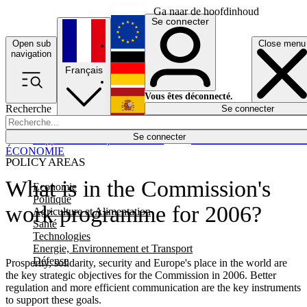
Ga naar de hoofdinhoud
Se connecter
Open sub
Close menu
English
navigation
Français
Deutsch
Vous êtes déconnecté.
Recherche
Se connecter
Español
Lumières éteintes
Se connecter
Rapporteur
Politique
Économie
Newsletters
Evénements
Em
ÉCONOMIE
POLICY AREAS
What is in the Commission's
Economie
Politique
work programme for 2006?
Agriculture et Alimentation
Santé
Technologies
Energie, Environnement et Transport
Défense
Prosperity, solidarity, security and Europe's place in the world are
the key strategic objectives for the Commission in 2006. Better
regulation and more efficient communication are the key instruments
to support these goals.