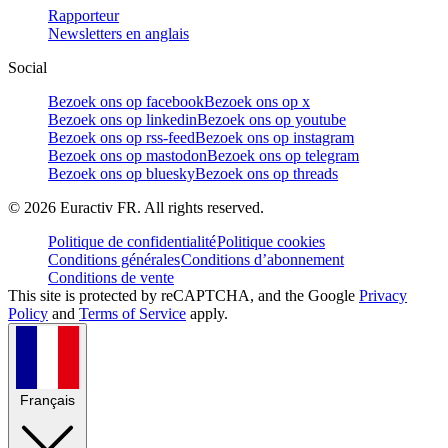
Rapporteur
Newsletters en anglais
Social
Bezoek ons op facebook
Bezoek ons op x
Bezoek ons op linkedin
Bezoek ons op youtube
Bezoek ons op rss-feed
Bezoek ons op instagram
Bezoek ons op mastodon
Bezoek ons op telegram
Bezoek ons op bluesky
Bezoek ons op threads
©
2026
Euractiv FR. All rights reserved.
Politique de confidentialité
Politique cookies
Conditions générales
Conditions d’abonnement
Conditions de vente
This site is protected by reCAPTCHA, and the Google
Privacy
Policy
and
Terms of Service
apply.
Français