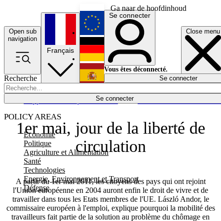
Ga naar de hoofdinhoud
Se connecter
Open sub
Close menu
English
navigation
Français
Deutsch
Vous êtes déconnecté.
Recherche
Se connecter
Español
Lumières éteintes
Se connecter
Rapporteur
Politique
Économie
Newsletters
Evénements
Em
POLICY AREAS
1er mai, jour de la liberté de
Economie
circulation
Politique
Agriculture et Alimentation
Santé
Technologies
Energie, Environnement et Transport
A partir du 1er mai 2011, les citoyens des pays qui ont rejoint
Défense
l'Union européenne en 2004 auront enfin le droit de vivre et de
travailler dans tous les Etats membres de l'UE. László Andor, le
commissaire européen à l'emploi, explique pourquoi la mobilité des
travailleurs fait partie de la solution au problème du chômage en