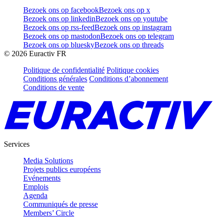
Bezoek ons op facebook
Bezoek ons op x
Bezoek ons op linkedin
Bezoek ons op youtube
Bezoek ons op rss-feed
Bezoek ons op instagram
Bezoek ons op mastodon
Bezoek ons op telegram
Bezoek ons op bluesky
Bezoek ons op threads
©
2026
Euractiv FR
Politique de confidentialité
Politique cookies
Conditions générales
Conditions d’abonnement
Conditions de vente
Services
Media Solutions
Projets publics européens
Evénements
Emplois
Agenda
Communiqués de presse
Members’ Circle