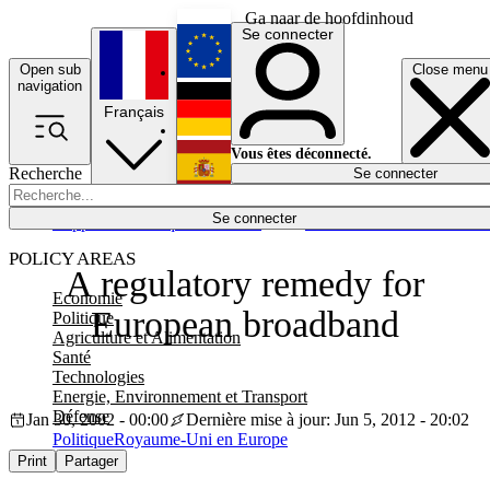
Ga naar de hoofdinhoud
Se connecter
Open sub
Close menu
English
navigation
Français
Deutsch
Vous êtes déconnecté.
Recherche
Se connecter
Español
Lumières éteintes
Se connecter
Rapporteur
Politique
Économie
Newsletters
Evénements
Em
POLICY AREAS
A regulatory remedy for
Economie
European broadband
Politique
Agriculture et Alimentation
Santé
Technologies
Energie, Environnement et Transport
Défense
Jan 30, 2002 - 00:00
Dernière mise à jour: Jun 5, 2012 - 20:02
Politique
Royaume-Uni en Europe
Print
Partager