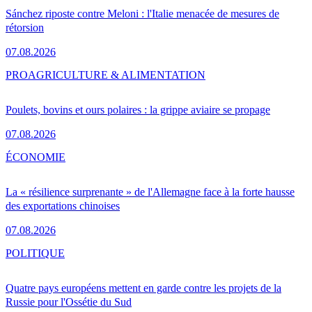
Sánchez riposte contre Meloni : l'Italie menacée de mesures de
rétorsion
07.08.2026
PRO
AGRICULTURE & ALIMENTATION
Poulets, bovins et ours polaires : la grippe aviaire se propage
07.08.2026
ÉCONOMIE
La « résilience surprenante » de l'Allemagne face à la forte hausse
des exportations chinoises
07.08.2026
POLITIQUE
Quatre pays européens mettent en garde contre les projets de la
Russie pour l'Ossétie du Sud