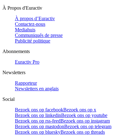
À Propos d'Euractiv
À propos d’Euractiv
Contactez-nous
Mediahuis
Communiqués de presse
Publicité politique
Abonnements
Euractiv Pro
Newsletters
Rapporteur
Newsletters en anglais
Social
Bezoek ons op facebook
Bezoek ons op x
Bezoek ons op linkedin
Bezoek ons op youtube
Bezoek ons op rss-feed
Bezoek ons op instagram
Bezoek ons op mastodon
Bezoek ons op telegram
Bezoek ons op bluesky
Bezoek ons op threads