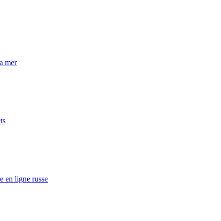
la mer
ts
e en ligne russe