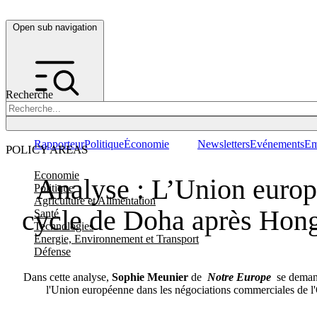
Open sub navigation
Recherche
Rapporteur
Politique
Économie
Newsletters
Evénements
Em
POLICY AREAS
Economie
Analyse : L’Union europ
Politique
Agriculture et Alimentation
cycle de Doha après Hon
Santé
Technologies
Energie, Environnement et Transport
Défense
Dans cette analyse,
Sophie Meunier
de
Notre Europe
se demande
l'Union européenne dans les négociations commerciales de