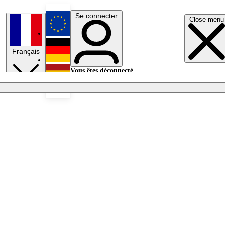
Se connecter
Close menu
English
Français
Deutsch
Vous êtes déconnecté.
Se connecter
Español
Lumières éteintes