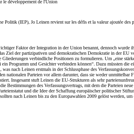
pour le développement de l'Union
he Politik (IEP), Jo Leinen revient sur les défis et la valeur ajoutée de
ichtiger Faktor der Integration in der Union benannt, dennoch wurde i
das Ziel der partizipativen und demokratischen Demokratie in der EU v
ale Gliederungen verbindliche Positionen zu formulieren. Um „eine st
ei ein Programm und Gesichter verbinden können“. Dazu müssten die ein
was nach Leinen erstmals in der Schlussphase des Verfassungskonvents
en nationalen Parteien vor allem darunter, dass sie weder unmittelbar
rt. Insgesamt stuft Leinen die EU-Strukturen als sehr parteienunfreun
lem die Bestimmungen des Verfassungsvertrags, mit dem die Parteien n
teienstatut und die Idee der Schaffung europäischer politischer Stiftu
 sollten nach Leinen bis zu den Europawahlen 2009 gelöst werden, um 