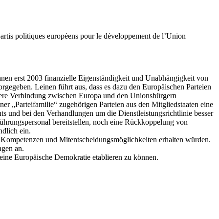
s partis politiques européens pour le développement de l’Union
hnen erst 2003 finanzielle Eigenständigkeit und Unabhängigkeit von
orgegeben. Leinen führt aus, dass es dazu den Europäischen Parteien
ärkere Verbindung zwischen Europa und den Unionsbürgern
er „Parteifamilie“ zugehörigen Parteien aus den Mitgliedstaaten eine
 und bei den Verhandlungen um die Dienstleistungsrichtlinie besser
 Führungspersonal bereitstellen, noch eine Rückkoppelung von
dlich ein.
eue Kompetenzen und Mitentscheidungsmöglichkeiten erhalten würden.
ngen an.
eine Europäische Demokratie etablieren zu können.