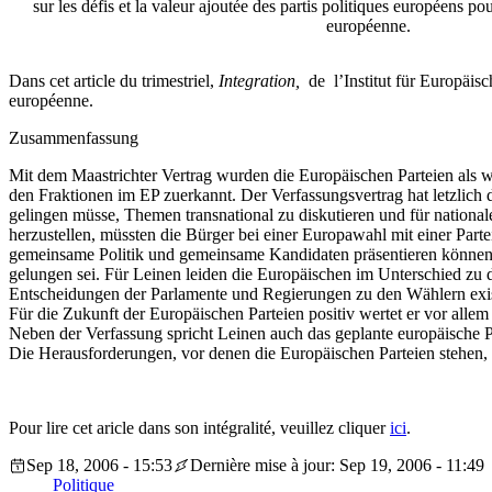
sur les défis et la valeur ajoutée des partis politiques européens 
européenne.
Dans cet article du trimestriel,
Integration,
de
l’Institut für Europäisc
européenne.
Zusammenfassung
Mit dem Maastrichter Vertrag wurden die Europäischen Parteien als w
den Fraktionen im EP zuerkannt. Der Verfassungsvertrag hat letzlich 
gelingen müsse, Themen transnational zu diskutieren und für nation
herzustellen, müssten die Bürger bei einer Europawahl mit einer Part
gemeinsame Politik und gemeinsame Kandidaten präsentieren können, 
gelungen sei. Für Leinen leiden die Europäischen im Unterschied zu d
Entscheidungen der Parlamente und Regierungen zu den Wählern existie
Für die Zukunft der Europäischen Parteien positiv wertet er vor al
Neben der Verfassung spricht Leinen auch das geplante europäische Par
Die Herausforderungen, vor denen die Europäischen Parteien stehen,
Pour lire cet aricle dans son intégralité, veuillez cliquer
ici
.
Sep 18, 2006 - 15:53
Dernière mise à jour: Sep 19, 2006 - 11:49
Politique