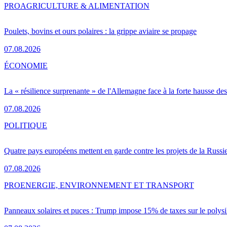
PRO
AGRICULTURE & ALIMENTATION
Poulets, bovins et ours polaires : la grippe aviaire se propage
07.08.2026
ÉCONOMIE
La « résilience surprenante » de l'Allemagne face à la forte hausse de
07.08.2026
POLITIQUE
Quatre pays européens mettent en garde contre les projets de la Russi
07.08.2026
PRO
ENERGIE, ENVIRONNEMENT ET TRANSPORT
Panneaux solaires et puces : Trump impose 15% de taxes sur le polysi