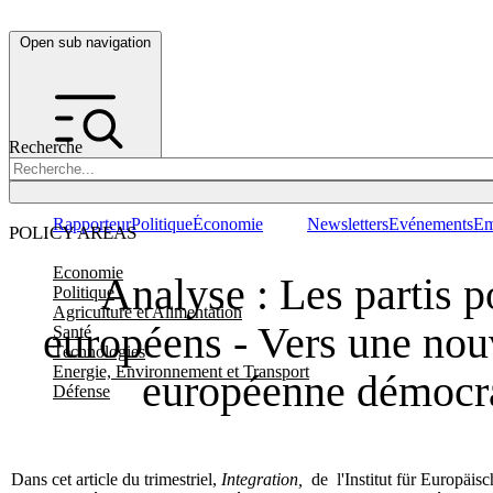
Open sub navigation
Recherche
Rapporteur
Politique
Économie
Newsletters
Evénements
Em
POLICY AREAS
Economie
Analyse : Les partis p
Politique
Agriculture et Alimentation
européens - Vers une nou
Santé
Technologies
Energie, Environnement et Transport
européenne démocr
Défense
Dans cet article du trimestriel,
Integration,
de
l'Institut für Europäisc