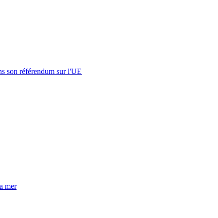
s son référendum sur l'UE
la mer