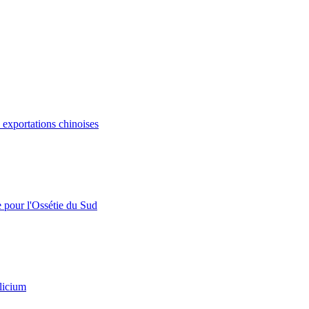
s exportations chinoises
e pour l'Ossétie du Sud
licium