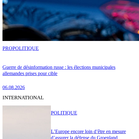
PRO
POLITIQUE
Guerre de désinformation russe : les élections municipales
allemandes prises pour cible
06.08.2026
INTERNATIONAL
POLITIQUE
L’Europe encore loin d’être en mesure
d’assurer la défense du Groenland