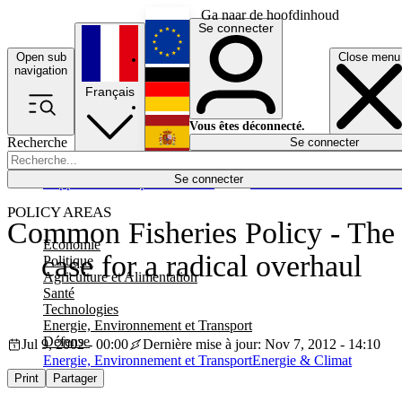
Ga naar de hoofdinhoud
Se connecter
Open sub
Close menu
English
navigation
Français
Deutsch
Vous êtes déconnecté.
Recherche
Se connecter
Español
Lumières éteintes
Se connecter
Rapporteur
Politique
Économie
Newsletters
Evénements
Em
POLICY AREAS
Common Fisheries Policy - The
Economie
case for a radical overhaul
Politique
Agriculture et Alimentation
Santé
Technologies
Energie, Environnement et Transport
Défense
Jul 9, 2002 - 00:00
Dernière mise à jour: Nov 7, 2012 - 14:10
Energie, Environnement et Transport
Energie & Climat
Print
Partager