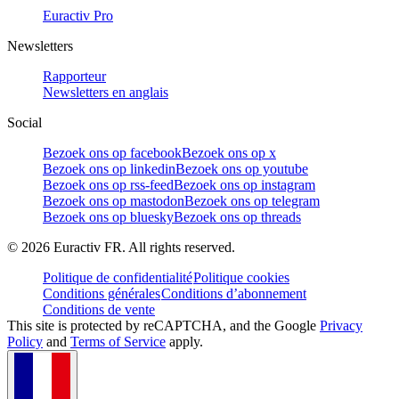
Euractiv Pro
Newsletters
Rapporteur
Newsletters en anglais
Social
Bezoek ons op facebook
Bezoek ons op x
Bezoek ons op linkedin
Bezoek ons op youtube
Bezoek ons op rss-feed
Bezoek ons op instagram
Bezoek ons op mastodon
Bezoek ons op telegram
Bezoek ons op bluesky
Bezoek ons op threads
©
2026
Euractiv FR. All rights reserved.
Politique de confidentialité
Politique cookies
Conditions générales
Conditions d’abonnement
Conditions de vente
This site is protected by reCAPTCHA, and the Google
Privacy
Policy
and
Terms of Service
apply.