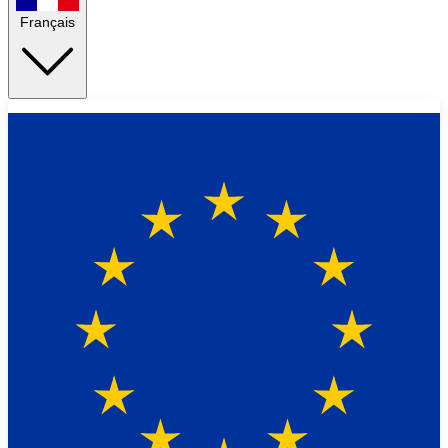
Français