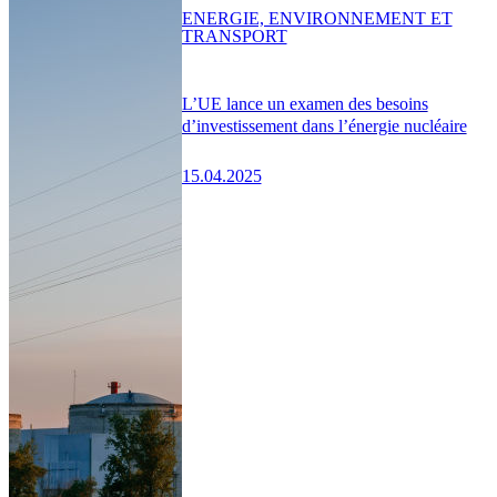
ENERGIE, ENVIRONNEMENT ET
TRANSPORT
L’UE lance un examen des besoins
d’investissement dans l’énergie nucléaire
15.04.2025