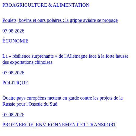
PRO
AGRICULTURE & ALIMENTATION
Poulets, bovins et ours polaires : la grippe aviaire se propage
07.08.2026
ÉCONOMIE
La « résilience surprenante » de l'Allemagne face à la forte hausse
des exportations chinoises
07.08.2026
POLITIQUE
Quatre pays européens mettent en garde contre les projets de la
Russie pour l'Ossétie du Sud
07.08.2026
PRO
ENERGIE, ENVIRONNEMENT ET TRANSPORT