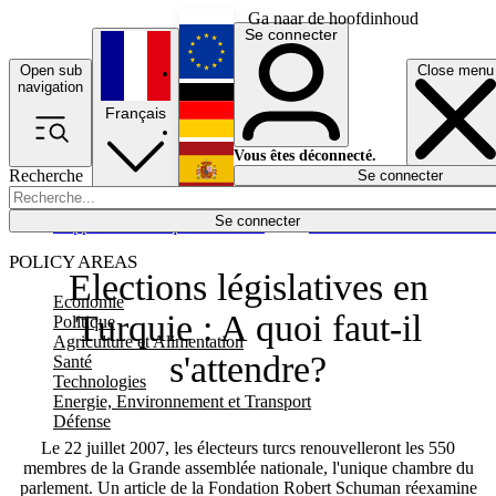
Ga naar de hoofdinhoud
Se connecter
Open sub
Close menu
English
navigation
Français
Deutsch
Vous êtes déconnecté.
Recherche
Se connecter
Español
Lumières éteintes
Se connecter
Rapporteur
Politique
Économie
Newsletters
Evénements
Em
POLICY AREAS
Elections législatives en
Economie
Turquie : A quoi faut-il
Politique
Agriculture et Alimentation
s'attendre?
Santé
Technologies
Energie, Environnement et Transport
Défense
Le 22 juillet 2007, les électeurs turcs renouvelleront les 550
membres de la Grande assemblée nationale, l'unique chambre du
parlement. Un article de la Fondation Robert Schuman réexamine