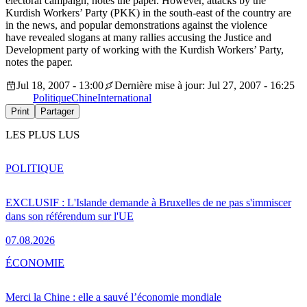
electoral campaign, notes the paper. However, attacks by the
Kurdish Workers’ Party (PKK) in the south-east of the country are
in the news, and popular demonstrations against the violence
have revealed slogans at many rallies accusing the Justice and
Development party of working with the Kurdish Workers’ Party,
notes the paper.
Jul 18, 2007 - 13:00
Dernière mise à jour: Jul 27, 2007 - 16:25
Politique
Chine
International
Print
Partager
LES PLUS LUS
POLITIQUE
EXCLUSIF : L'Islande demande à Bruxelles de ne pas s'immiscer
dans son référendum sur l'UE
07.08.2026
ÉCONOMIE
Merci la Chine : elle a sauvé l’économie mondiale