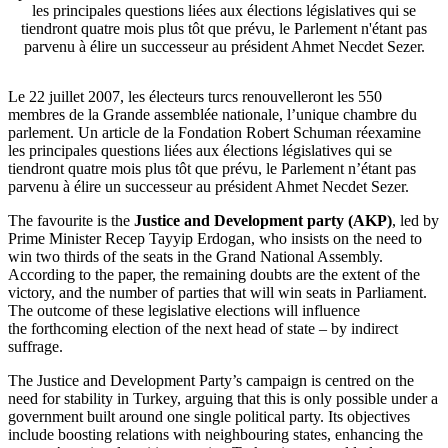
les principales questions liées aux élections législatives qui se
tiendront quatre mois plus tôt que prévu, le Parlement n'étant pas
parvenu à élire un successeur au président Ahmet Necdet Sezer.
Le 22 juillet 2007, les électeurs turcs renouvelleront les 550
membres de la Grande assemblée nationale, l’unique chambre du
parlement. Un article de la Fondation Robert Schuman réexamine
les principales questions liées aux élections législatives qui se
tiendront quatre mois plus tôt que prévu, le Parlement n’étant pas
parvenu à élire un successeur au président Ahmet Necdet Sezer.
The favourite is the
Justice and Development party (AKP)
, led by
Prime Minister Recep Tayyip Erdogan, who insists on the need to
win two thirds of the seats in the Grand National Assembly.
According to the paper, the remaining doubts are the extent of the
victory, and the number of parties that will win seats in Parliament.
The outcome of these legislative elections will influence
the forthcoming election of the next head of state – by indirect
suffrage.
The Justice and Development Party’s campaign is centred on the
need for stability in Turkey, arguing that this is only possible under a
government built around one single political party. Its objectives
include boosting relations with neighbouring states, enhancing the