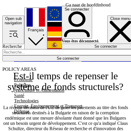
Ga naar de hoofdinhoud
Se connecter
Open sub
Close menu
English
navigation
Français
Deutsch
Vous êtes déconnecté.
Recherche
Se connecter
Español
Lumières éteintes
Se connecter
Rapporteur
Politique
Économie
Newsletters
Evénements
Em
POLICY AREAS
Est-il temps de repenser le
Economie
système de fonds structurels?
Politique
Agriculture et Alimentation
Santé
Technologies
Energie, Environnement et Transport
La récente décision de l'UE de geler les paiements au titre des fonds
Défense
structurels destinés à la Bulgarie en raison de la corruption
endémique est une mesure désolante étant donné que les Bulgares
ont un besoin urgent de développement. C'est ce qu'a indiqué Claus
Schultze, directeur du Réseau de recherche et d'innovation des