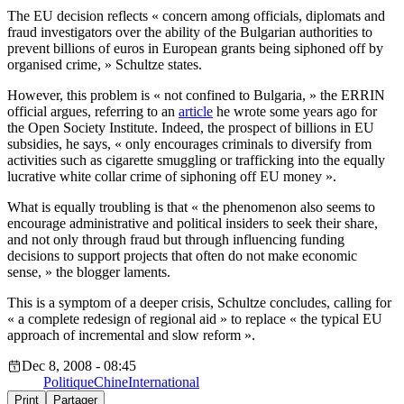
The EU decision reflects « concern among officials, diplomats and
fraud investigators over the ability of the Bulgarian authorities to
prevent billions of euros in European grants being siphoned off by
organised crime, » Schultze states.
However, this problem is « not confined to Bulgaria, » the ERRIN
official argues, referring to an
article
he wrote some years ago for
the Open Society Institute. Indeed, the prospect of billions in EU
subsidies, he says, « only encourages criminals to diversify from
activities such as cigarette smuggling or trafficking into the equally
lucrative white collar crime of siphoning off EU money ».
What is equally troubling is that « the phenomenon also seems to
encourage administrative and political insiders to seek their share,
and not only through fraud but through influencing funding
decisions to support projects that often do not make economic
sense, » the blogger laments.
This is a symptom of a deeper crisis, Schultze concludes, calling for
« a complete redesign of regional aid » to replace « the typical EU
approach of incremental and slow reform ».
Dec 8, 2008 - 08:45
Politique
Chine
International
Print
Partager