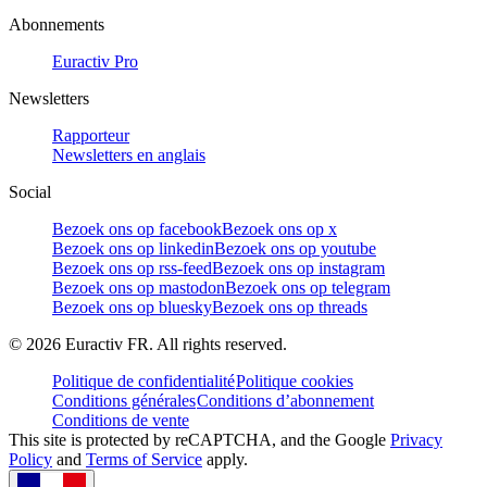
Abonnements
Euractiv Pro
Newsletters
Rapporteur
Newsletters en anglais
Social
Bezoek ons op facebook
Bezoek ons op x
Bezoek ons op linkedin
Bezoek ons op youtube
Bezoek ons op rss-feed
Bezoek ons op instagram
Bezoek ons op mastodon
Bezoek ons op telegram
Bezoek ons op bluesky
Bezoek ons op threads
©
2026
Euractiv FR. All rights reserved.
Politique de confidentialité
Politique cookies
Conditions générales
Conditions d’abonnement
Conditions de vente
This site is protected by reCAPTCHA, and the Google
Privacy
Policy
and
Terms of Service
apply.