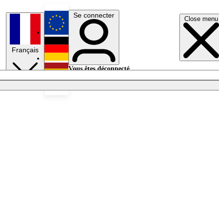
Se connecter
Close menu
English
Français
Deutsch
Vous êtes déconnecté.
Se connecter
Español
Lumières éteintes