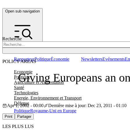
Open sub navigation
Recherche
Rapporteur
Politique
Économie
Newsletters
Evénements
Em
POLICY AREAS
Economie
Giving Europeans an on
Politique
Agriculture et Alimentation
Santé
Technologies
Energie, Environnement et Transport
Défense
Apr 1, 2002 - 00:00
Dernière mise à jour: Dec 23, 2011 - 01:10
Politique
Royaume-Uni en Europe
Print
Partager
LES PLUS LUS