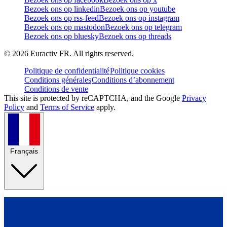
Bezoek ons op linkedin
Bezoek ons op youtube
Bezoek ons op rss-feed
Bezoek ons op instagram
Bezoek ons op mastodon
Bezoek ons op telegram
Bezoek ons op bluesky
Bezoek ons op threads
©
2026
Euractiv FR. All rights reserved.
Politique de confidentialité
Politique cookies
Conditions générales
Conditions d’abonnement
Conditions de vente
This site is protected by reCAPTCHA, and the Google
Privacy
Policy
and
Terms of Service
apply.
Français