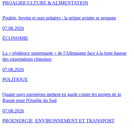
PRO
AGRICULTURE & ALIMENTATION
Poulets, bovins et ours polaires : la grippe aviaire se propage
07.08.2026
ÉCONOMIE
La « résilience surprenante » de l'Allemagne face à la forte hausse
des exportations chinoises
07.08.2026
POLITIQUE
Quatre pays européens mettent en garde contre les projets de la
Russie pour l'Ossétie du Sud
07.08.2026
PRO
ENERGIE, ENVIRONNEMENT ET TRANSPORT