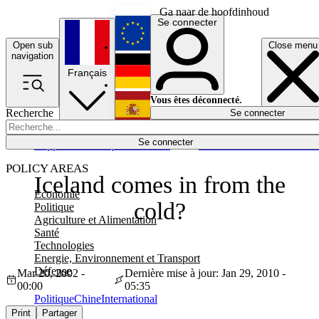
Ga naar de hoofdinhoud
Se connecter
Open sub
Close menu
English
navigation
Français
Deutsch
Vous êtes déconnecté.
Recherche
Se connecter
Español
Lumières éteintes
Se connecter
Rapporteur
Politique
Économie
Newsletters
Evénements
Em
POLICY AREAS
Iceland comes in from the
Economie
cold?
Politique
Agriculture et Alimentation
Santé
Technologies
Energie, Environnement et Transport
Défense
Mar 20, 2002 -
Dernière mise à jour: Jan 29, 2010 -
00:00
05:35
Politique
Chine
International
Print
Partager