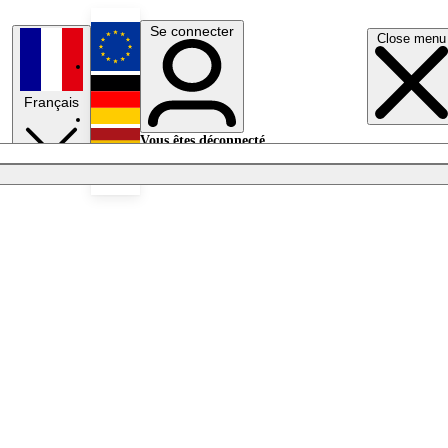
Se connecter
Close menu
English
Français
Deutsch
Vous êtes déconnecté.
Se connecter
Español
Lumières éteintes