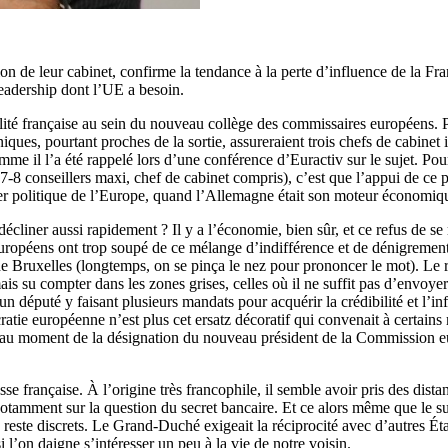
 de leur cabinet, confirme la tendance à la perte d’influence de la Fr
leadership dont l’UE a besoin.
alité française au sein du nouveau collège des commissaires européens. P
ues, pourtant proches de la sortie, assureraient trois chefs de cabinet
mme il l’a été rappelé lors d’une conférence d’Euractiv sur le sujet. P
-8 conseillers maxi, chef de cabinet compris), c’est que l’appui de ce pays
er politique de l’Europe, quand l’Allemagne était son moteur économiq
écliner aussi rapidement ? Il y a l’économie, bien sûr, et ce refus de s
uropéens ont trop soupé de ce mélange d’indifférence et de dénigrement q
se de Bruxelles (longtemps, on se pinça le nez pour prononcer le mot). 
is su compter dans les zones grises, celles où il ne suffit pas d’envoye
n député y faisant plusieurs mandats pour acquérir la crédibilité et l’in
tie européenne n’est plus cet ersatz décoratif qui convenait à certain
ens au moment de la désignation du nouveau président de la Commission 
e française. À l’origine très francophile, il semble avoir pris des distan
tamment sur la question du secret bancaire. Et ce alors même que le suj
u reste discrets. Le Grand-Duché exigeait la réciprocité avec d’autres Éta
 l’on daigne s’intéresser un peu à la vie de notre voisin.