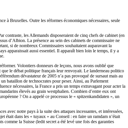
ance à Bruxelles. Outre les réformes économiques nécessaires, seule
ar contraste, les Allemands disposeraient de cinq chefs de cabinet (en
 issus d’Albion. La présence au sein des cabinets de commissaire ne
ourtant, si de nombreux Commissaires souhaitaient auparavant la
 apparaissait aussi essentiel. Il apparaît bien loin le temps, il y a
ue.
e réformer. Volontiers donneurs de leçons, nous avons oublié que
ue le débat politique français leur renvoyait. Le landerneau politico
Le référendum dévastateur de 2005 n’a pas provoqué de sursaut mais au
r un bataillon de technocrates pour peser. Ainsi, au Parlement
fluence nécessaires, la France a pris un temps extravagant pour acter la
s mandarins élevés au grain westphalien. Combien d’entre eux ont
européenne ? On a appelé ce processus le « spitzenkandidaten », un
ces avec notre pays à la suite des attaques incessantes, et intéressées,
et était dans les « tuyaux » au Conseil : en faire un ramdam n’était
ts comme la Suisse (ledit secret a été levé une fois des garanties