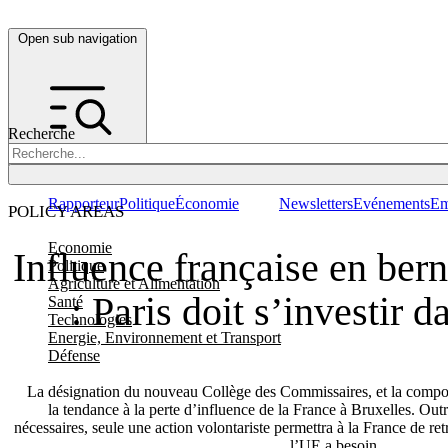
Open sub navigation
Recherche
Rapporteur
Politique
Économie
Newsletters
Evénements
Em
POLICY AREAS
Economie
Influence française en bern
Politique
Agriculture et Alimentation
: Paris doit s’investir 
Santé
Technologies
Energie, Environnement et Transport
Défense
La désignation du nouveau Collège des Commissaires, et la compos
la tendance à la perte d’influence de la France à Bruxelles. Ou
nécessaires, seule une action volontariste permettra à la France de re
l’UE a besoin.