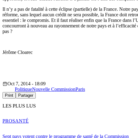
Il n’y a pas de fatalité à cette éclipse (partielle) de la France. Notr
réforme, sans lequel aucun crédit ne sera possible, la France doit ret
essentiel : le compromis. Et il faut réaliser enfin que la France dans 
concourront à nouveau au rayonnement de notre pays et à l’efficacité 
pas ?
Jérôme Cloarec
Oct 7, 2014 - 18:09
Politique
Nouvelle Commission
Paris
Print
Partager
LES PLUS LUS
PRO
SANTÉ
Sept pays votent contre le programme de santé de la Commission