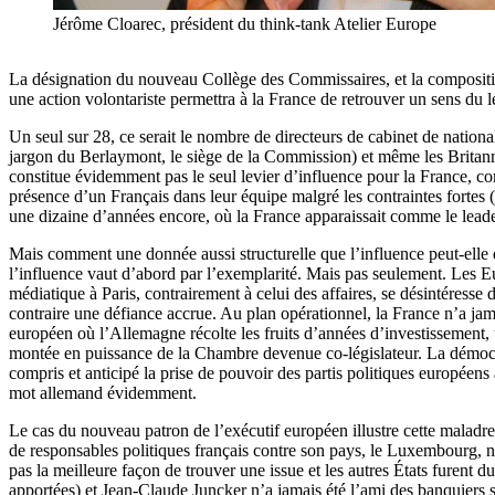
Jérôme Cloarec, président du think-tank Atelier Europe
La désignation du nouveau Collège des Commissaires, et la composition
une action volontariste permettra à la France de retrouver un sens du 
Un seul sur 28, ce serait le nombre de directeurs de cabinet de nation
jargon du Berlaymont, le siège de la Commission) et même les Britanniq
constitue évidemment pas le seul levier d’influence pour la France, co
présence d’un Français dans leur équipe malgré les contraintes fortes (7
une dizaine d’années encore, où la France apparaissait comme le lead
Mais comment une donnée aussi structurelle que l’influence peut-elle d
l’influence vaut d’abord par l’exemplarité. Mais pas seulement. Les E
médiatique à Paris, contrairement à celui des affaires, se désintéres
contraire une défiance accrue. Au plan opérationnel, la France n’a jama
européen où l’Allemagne récolte les fruits d’années d’investissement, u
montée en puissance de la Chambre devenue co-législateur. La démocra
compris et anticipé la prise de pouvoir des partis politiques europé
mot allemand évidemment.
Le cas du nouveau patron de l’exécutif européen illustre cette maladress
de responsables politiques français contre son pays, le Luxembourg, no
pas la meilleure façon de trouver une issue et les autres États furent d
apportées) et Jean-Claude Juncker n’a jamais été l’ami des banquiers si