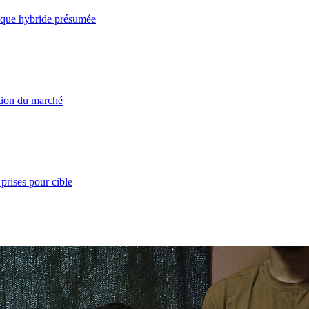
taque hybride présumée
ation du marché
prises pour cible