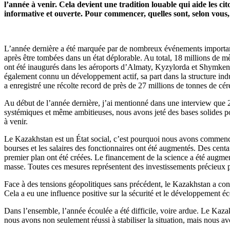
l’année à venir. Cela devient une tradition louable qui aide les
informative et ouverte. Pour commencer, quelles sont, selon vous,
L’année dernière a été marquée par de nombreux événements importants
après être tombées dans un état déplorable. Au total, 18 millions de m
ont été inaugurés dans les aéroports d’Almaty, Kyzylorda et Shymkent.
également connu un développement actif, sa part dans la structure indust
a enregistré une récolte record de près de 27 millions de tonnes de cér
Au début de l’année dernière, j’ai mentionné dans une interview que 2
systémiques et même ambitieuses, nous avons jeté des bases solides po
à venir.
Le Kazakhstan est un État social, c’est pourquoi nous avons commencé l
bourses et les salaires des fonctionnaires ont été augmentés. Des centai
premier plan ont été créées. Le financement de la science a été augment
masse. Toutes ces mesures représentent des investissements précieux po
Face à des tensions géopolitiques sans précédent, le Kazakhstan a conso
Cela a eu une influence positive sur la sécurité et le développement 
Dans l’ensemble, l’année écoulée a été difficile, voire ardue. Le Kazakh
nous avons non seulement réussi à stabiliser la situation, mais nous a