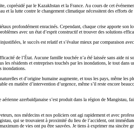
 coprésidé par le Kazakhstan et la France. Au cours de cet événement im
au et la lutte contre le changement climatique nécessitent des efforts de 
iétaux profondément enracinés. Cependant, chaque crise apporte son lot 
blèmes avec un état d’esprit constructif et trouver des solutions effica
injustifiées, le succès est relatif et s’évalue mieux par comparaison av
icacité de l’État. Aucune famille touchée n’a été laissée sans aide ni s
us les résidents et entreprises touchés par les inondations, le tout dans 
s inondations.
 naturelles et d’origine humaine augmente, et tous les pays, même les
uable en matière d’intervention d’urgence, même s’il reste encore beauc
érienne azerbaïdjanaise s’est produit dans la région de Mangistau, fai
teurs, nos médecins et nos policiers ont agi rapidement et avec professi
stau, qui se trouvaient à proximité du lieu de l’accident, ont immédiate
n maximum de vies ont pu être sauvées. Je tiens à exprimer ma sincère gra