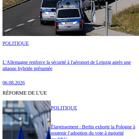
POLITIQUE
L'Allemagne renforce la sécurité à l'aéroport de Leipzig après une
attaque hybride présumée
06.08.2026
RÉFORME DE L'UE
POLITIQUE
Élargissement : Berlin exhorte la Pologne à
soutenir l’adoption du vote à majorité