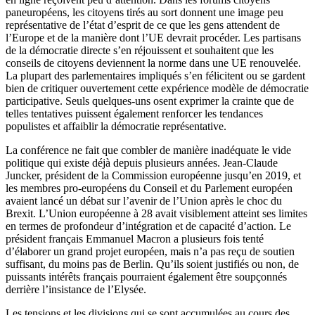
paneuropéens, les citoyens tirés au sort donnent une image peu
représentative de l’état d’esprit de ce que les gens attendent de
l’Europe et de la manière dont l’UE devrait procéder. Les partisans
de la démocratie directe s’en réjouissent et souhaitent que les
conseils de citoyens deviennent la norme dans une UE renouvelée.
La plupart des parlementaires impliqués s’en félicitent ou se gardent
bien de critiquer ouvertement cette expérience modèle de démocratie
participative. Seuls quelques-uns osent exprimer la crainte que de
telles tentatives puissent également renforcer les tendances
populistes et affaiblir la démocratie représentative.
La conférence ne fait que combler de manière inadéquate le vide
politique qui existe déjà depuis plusieurs années. Jean-Claude
Juncker, président de la Commission européenne jusqu’en 2019, et
les membres pro-européens du Conseil et du Parlement européen
avaient lancé un débat sur l’avenir de l’Union après le choc du
Brexit. L’Union européenne à 28 avait visiblement atteint ses limites
en termes de profondeur d’intégration et de capacité d’action. Le
président français Emmanuel Macron a plusieurs fois tenté
d’élaborer un grand projet européen, mais n’a pas reçu de soutien
suffisant, du moins pas de Berlin. Qu’ils soient justifiés ou non, de
puissants intérêts français pourraient également être soupçonnés
derrière l’insistance de l’Elysée.
Les tensions et les divisions qui se sont accumulées au cours des