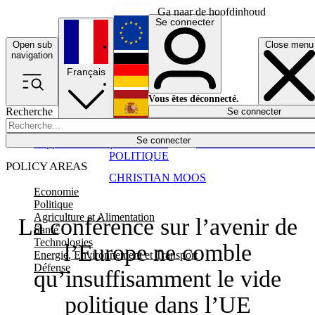
Ga naar de hoofdinhoud
Se connecter
Open sub
Close menu
English
navigation
Français
Deutsch
Vous êtes déconnecté.
Recherche
Se connecter
Español
Lumières éteintes
Se connecter
Rapporteur
Politique
Économie
Newsletters
Evénements
Em
POLITIQUE
POLICY AREAS
CHRISTIAN MOOS
Economie
Politique
Agriculture et Alimentation
La conférence sur l’avenir de
Santé
Technologies
l’Europe ne comble
Energie, Environnement et Transport
Défense
qu’insuffisamment le vide
politique dans l’UE