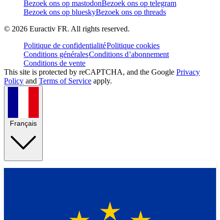
Bezoek ons op mastodon
Bezoek ons op telegram
Bezoek ons op bluesky
Bezoek ons op threads
©
2026
Euractiv FR. All rights reserved.
Politique de confidentialité
Politique cookies
Conditions générales
Conditions d’abonnement
Conditions de vente
This site is protected by reCAPTCHA, and the Google
Privacy
Policy
and
Terms of Service
apply.
Français