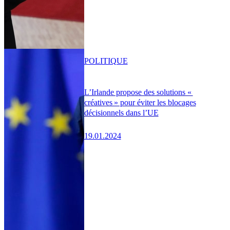
POLITIQUE
L’Irlande propose des solutions «
créatives » pour éviter les blocages
décisionnels dans l’UE
19.01.2024