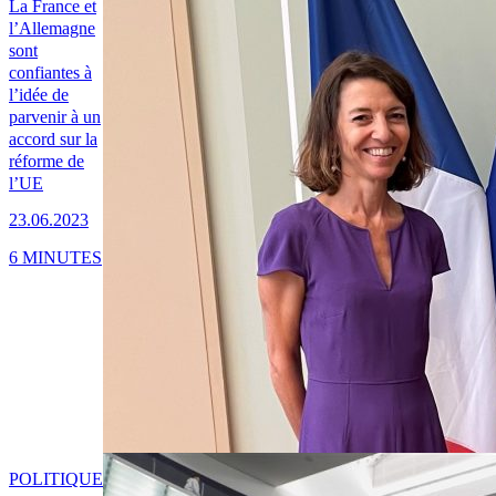
La France et
l’Allemagne
sont
confiantes à
l’idée de
parvenir à un
accord sur la
réforme de
l’UE
23.06.2023
6 MINUTES
POLITIQUE