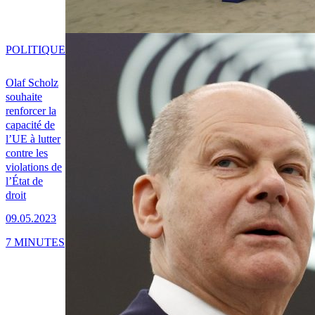
POLITIQUE
Olaf Scholz
souhaite
renforcer la
capacité de
l’UE à lutter
contre les
violations de
l’État de
droit
09.05.2023
7 MINUTES