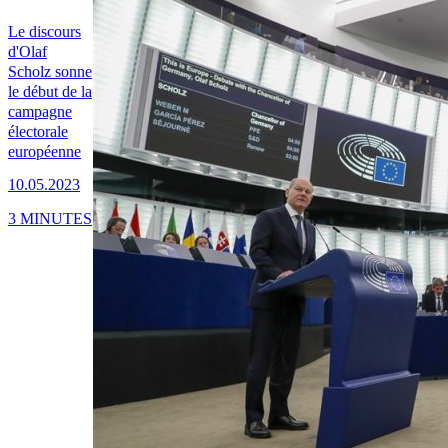
Le discours
d'Olaf
Scholz sonne
le début de la
campagne
électorale
européenne
10.05.2023
3 MINUTES