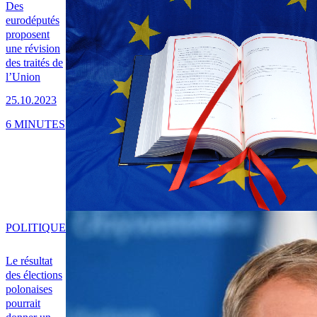
Des
eurodéputés
proposent
une révision
des traités de
l’Union
25.10.2023
6 MINUTES
POLITIQUE
Le résultat
des élections
polonaises
pourrait