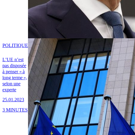
POLITIQUE
L’UE n’est
pas disposée
à penser « à
long terme »,
selon une
experte
25.01.2023
3 MINUTES