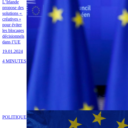
L’Irlande
propose des
solutions «
créatives »
pour éviter
les blocages
décisionnels
dans l’UE
19.01.2024
4 MINUTES
POLITIQUE