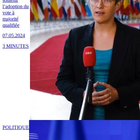
soutenir
l’adoption du
vote à
majorité
qualifiée
07.05.2024
3 MINUTES
POLITIQUE