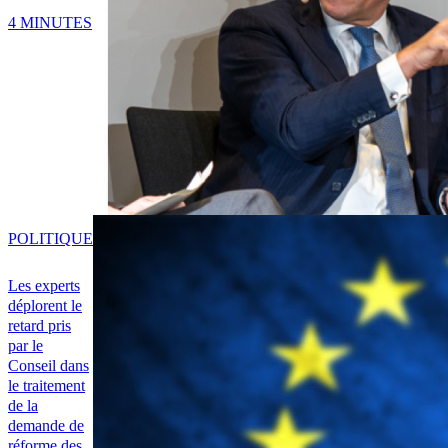
4 MINUTES
POLITIQUE
Les experts
déplorent le
retard pris
par le
Conseil dans
le traitement
de la
demande de
réforme des