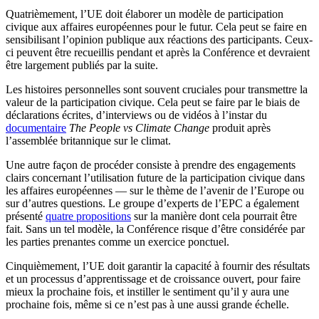
Quatrièmement, l’UE doit élaborer un modèle de participation
civique aux affaires européennes pour le futur.
C
e
la peut se faire en
sensibilisant l’opinion publique aux réactions des participants. C
e
ux-
ci peuvent être recueillis pendant et après la Conférence et devraient
être largement publiés par la suite.
Les histoires personnelles sont souvent cruciales pour transmettre la
valeur de la participation civique.
C
e
la peut se faire par le biais de
déclarations écrites, d’interviews ou de vidéos à l’instar du
documentaire
Th
e People v
s Cl
imate C
hange
produit après
l’assemblée britannique sur le climat.
Une autre façon de procéder consiste à prendre des engagements
clairs concernant l’utilisation future de la participation civique dans
les affaires européennes — sur le thème de l’avenir de l’Europe ou
sur d’autres questions.
L
e
groupe d’experts de l’EP
C a
également
présenté
quatre propositions
sur la manière dont cela pourrait être
fait. S
a
ns un tel modèle, la Conférence risque d’être considérée par
les parties prenantes comme un exercice ponctuel.
Cinquièmement, l’UE doit garantir la capacité à fournir des résultats
et un processus d’apprentissage et de croissance ouvert, pour faire
mieux la prochaine fois, et instiller le sentiment qu’il y aura une
prochaine fois, même si ce n’est pas à une aussi grande échelle.