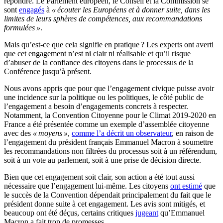
répondre.
Le Parlement européen, le Conseil et la Commission se
sont
engagés
à
« écouter les Européens et à donner suite, dans les
limites de leurs sphères de compétences, aux recommandations
formulées »
.
Mais qu’est-ce que cela signifie en pratique ?
Les experts ont averti
que cet engagement n’est ni clair ni réalisable et qu’il risque
d’abuser de la confiance des citoyens dans le processus de la
Conférence jusqu’à présent.
Nous avons appris que pour que l’engagement civique puisse avoir
une incidence sur la politique ou les politiques, le côté public de
l’engagement a besoin d’engagements concrets à respecter.
Notamment, la Convention Citoyenne pour le
Climat
2019-2020 en
France a été présentée comme un exemple d’assemblée
c
itoyenne
ave
c
des
« moyens »
,
comme l’a décrit un observateur
, en raison de
l’engagement du président français Emmanuel Macron à soumettre
les recommandations non filtrées du processus soit à un référendum,
soit à un vote au parlement, soit à une prise de décision directe.
Bien que cet engagement soit clair, son action a été tout aussi
nécessaire que l’engagement lui-même.
Les citoyens
ont estimé
que
le succès de la Convention dépendait principalement du
fait
que le
président donne suite à cet engagement.
Les avis sont mitigés, et
beaucoup ont été déçus, certains critiques
jugeant
qu’Emmanuel
Macron a fait trop de promesses.