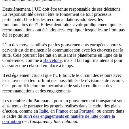
Deuxièmement, l’UE doit être tenue responsable de ses décisions.
La responsabilité devrait être le fondement de tout processus
participatif.
Une fois les recommandations adoptées, les
fonctionnaires de l’UE devraient faire savoir publiquement quelles
recommandations ont été adoptées, expliquer lesquelles ne l’ont
p
as
été et pourquo
i
.
L’un des moyens utilisés par les gouvernements européens pour y
parvenir est de maintenir la communication avec les citoyens par la
suite.
Cela pourrait être fait en utilisant la plateforme en ligne de la
Conférence, comme à
Barcelone
, mais il faut agir maintenant pour
s’assurer que cela
soit
en place à temps.
Il est également crucial que l’UE boucle le circuit des retours avec
les citoyens en leur offrant des possibilités de révision et de recours.
Cela pourrait inclure un mécanisme de suivi « en direct » des
recommandations et des engagements.
Les membres du Partenariat pour un gouvernement
transparent
sont
ainsi tenus de partager les progrès réalisés dans le cadre des plans
d’action, comme en
Italie
, en
France
et au
Portugal
, ou encore dans
le cadre du
suivi des engagements en matière de lutte contre la
corruption
de
Transparency
International
.