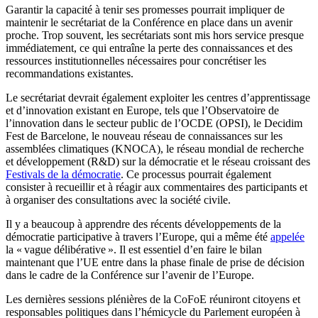
Garantir la capacité à tenir ses promesses pourrait impliquer de
maintenir le secrétariat de la Conférence en place dans un avenir
proche.
T
r
op souvent, les secrétariats sont mis hors service presque
immédiatement, ce qui entraîne la perte des connaissances et des
ressources institutionnelles nécessaires pour concrétiser les
recommandations existantes.
L
e
secrétariat devrait également exploiter les centres
d
’apprentissage
et d’in
novation e
xistant en Europe, tels que l’Ob
servatoire d
e
l’in
novation d
ans le secteur public de l’OCDE (OP
SI),
le De
cidim
Fest d
e Barcelone, le nouveau réseau de connaissances sur les
assemblées climatiques (KN
OCA),
le réseau mondial de recherche
et développement (R&
D)
sur la démocratie et le réseau croissant des
Festivals de la démocratie
. C
e
processus pourrait également
consister à re
cueillir e
t à réagir aux commentaires des participants et
à organiser des consultations avec la société civile.
Il y a beaucoup à apprendre des récents développements de la
démocratie participative à travers l’Europe, qui a même été
appelée
la « vague délibérative ». Il est essentiel d’en faire le bilan
maintenant que l’UE entre dans la phase finale de prise de décision
dans le cadre de la Conférence sur l’avenir de l’Europe.
Les dernières sessions plénières de la CoFoE réuniront citoyens et
responsables politiques dans l’hémicycle du Parlement européen à