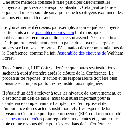
Une autre méthode consiste à faire participer directement les
citoyens au processus de responsabilisation.
Cela peut se faire en
organisant une session de suivi pour que les citoyens examinent les
actions et donnent leur avis.
Le gouvernement écossais, par exemple, a convoqué les citoyens
participants à une
assemblée de révision
huit mois après la
publication des recommandations de son assemblée sur le climat.
L’UE pourrait également créer un panel de citoyens chargé de
superviser la mise en œuvre et l’évaluation des recommandations de
la Conférence, comme l’a fait l’
assemblée des citoyens de
Waltham
Forest
.
Troisièmement, l’UE doit veiller à ce que toutes
ses
institutions
sachent à quoi s’attendre après la clôture de la Conférence.
Le
processus de réponse, d’action et de responsabilité doit être bien
transmis et compris par toutes les institutions impliquées.
Il s’agit d’un défi à relever à tous les niveaux de
gouvernement
, et
c’est donc un défi de taille, mais tout aussi important pour la
Conférence compte tenu de l’ampleur de l’entreprise et de
l’importance de
ses
acteurs institutionnels.
L
e
s experts de haut
niveau du Centre de politique européenne (EP
C)
ont recommandé
des mesures concrètes
pour répondre aux attentes et garantir une
vo
ie e
t une responsabilité pour les résultats de la Conférence.