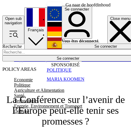
Ga naar de hoofdinhoud
Se connecter
Open sub
Close menu
English
navigation
Français
Deutsch
Vous êtes déconnecté.
Recherche
Se connecter
Español
Lumières éteintes
Se connecter
Rapporteur
Politique
Économie
Newsletters
Evénements
Em
SPONSORISÉ
POLICY AREAS
POLITIQUE
MARIA KOOMEN
Economie
Politique
Agriculture et Alimentation
Santé
La Conférence sur l’avenir de
Technologies
Energie, Environnement et Transport
l’Europe peut-elle tenir ses
Défense
promesses ?