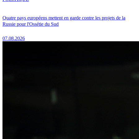
Quatre pays européens mettent en garde contre les projets de la
Russie pour l'Ossétie du Sud
07.08.2026