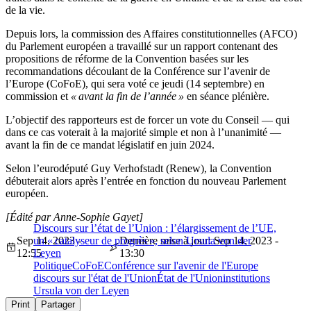
de la vie.
Depuis lors, la commission des Affaires constitutionnelles (AFCO)
du Parlement européen a travaillé sur un rapport contenant des
propositions de réforme de la Convention basées sur les
recommandations découlant de la Conférence sur l’avenir de
l’Europe (CoFoE), qui sera voté ce jeudi (14 septembre) en
commission et
« avant la fin de l’année »
en séance plénière.
L’objectif des rapporteurs est de forcer un vote du Conseil — qui
dans ce cas voterait à la majorité simple et non à l’unanimité —
avant la fin de ce mandat législatif en juin 2024.
Selon l’eurodéputé Guy Verhofstadt (Renew), la Convention
débuterait alors après l’entrée en fonction du nouveau Parlement
européen.
[Édité par Anne-Sophie Gayet]
Discours sur l’état de l’Union : l’élargissement de l’UE,
Sep 14, 2023 -
un « catalyseur de progrès », selon Ursula von der
Dernière mise à jour: Sep 14, 2023 -
12:55
Leyen
13:30
Politique
CoFoE
Conférence sur l'avenir de l'Europe
discours sur l'état de l'Union
État de l'Union
institutions
Ursula von der Leyen
Print
Partager