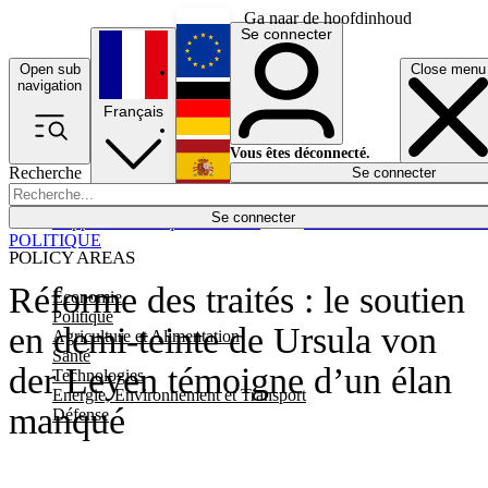
Ga naar de hoofdinhoud
Se connecter
Open sub
Close menu
English
navigation
Français
Deutsch
Vous êtes déconnecté.
Recherche
Se connecter
Español
Lumières éteintes
Se connecter
Rapporteur
Politique
Économie
Newsletters
Evénements
Em
POLITIQUE
POLICY AREAS
Réforme des traités : le soutien
Economie
Politique
en demi-teinte de Ursula von
Agriculture et Alimentation
Santé
der Leyen témoigne d’un élan
Technologies
Energie, Environnement et Transport
manqué
Défense