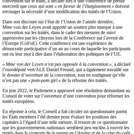
convention sur le traité, a déclaré lors d’une conférence de presse
mercredi que ceux qui sont
« en faveur de l’élargissement »
doivent
envisager la nécessité d’une modification des traités de l’Union.
Dans son discours sur l’état de l’Union de l’année dernière,
Mme von der Leyen avait apporté un soutien plus marqué à une
convention sur les traités, dans le cadre des mesures de suivi
approuvées par les citoyens lors de la Conférence sur l’avenir de
l’Europe (CoFoE). Cette conférence est une expérience de
démocratie participative d’un an au cours de laquelle les participants
ont eu leur mot à dire dans l’élaboration des politiques de l’UE.
« Mme von der Leyen n’est pas opposée à la convention »,
a déclaré
l’eurodéputé vert/ALE Daniel Freund, qui a également travaillé sur
le dossier d’ouverture de la convention, tout en soulignant qu’elle
n’est pas une
« pom-pom girl »
de la réforme des traités.
En juin 2022, le Parlement a approuvé une résolution demandant au
Conseil de voter sur l’ouverture d’une convention pour réformer les
traités européens.
En réponse à cela, le Conseil a fait circuler un questionnaire parmi
les États membres l’été dernier pour évaluer les positions des
capitales à l’égard d’une telle mesure. Il ressort de ce questionnaire
que les gouvernements nationaux semblent peu enclins à rouvrir les
traités dans le contexte de la guerre en Ukraine et de la crise du coût