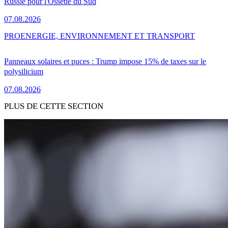
Russie pour l'Ossétie du Sud
07.08.2026
PRO
ENERGIE, ENVIRONNEMENT ET TRANSPORT
Panneaux solaires et puces : Trump impose 15% de taxes sur le
polysilicium
07.08.2026
PLUS DE CETTE SECTION