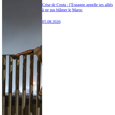
Crise de Ceuta : l’Espagne appelle ses alliés
à ne pas blâmer le Maroc
05.08.2026