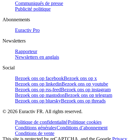
Communiqués de presse
Publicité politique
Abonnements
Euractiv Pro
Newsletters
Rapporteur
Newsletters en anglais
Social
Bezoek ons op facebook
Bezoek ons op x
Bezoek ons op linkedin
Bezoek ons op youtube
Bezoek ons op rss-feed
Bezoek ons op instagram
Bezoek ons op mastodon
Bezoek ons op telegram
Bezoek ons op bluesky
Bezoek ons op threads
©
2026
Euractiv FR. All rights reserved.
Politique de confidentialité
Politique cookies
Conditions générales
Conditions d’abonnement
Conditions de vente
This site is protected by reCAPTCHA, and the Google
Privacy