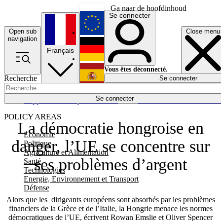
Ga naar de hoofdinhoud
Se connecter
Open sub
Close menu
English
navigation
Français
Deutsch
Vous êtes déconnecté.
Recherche
Se connecter
Español
Lumières éteintes
Se connecter
Rapporteur
Politique
Économie
Newsletters
Evénements
Em
POLICY AREAS
La démocratie hongroise en
Economie
danger, l’UE se concentre sur
Politique
Agriculture et Alimentation
ses problèmes d’argent
Santé
Technologies
Energie, Environnement et Transport
Défense
Alors que les dirigeants européens sont absorbés par les problèmes
financiers de la Grèce et de l’Italie, la Hongrie menace les normes
démocratiques de l’UE, écrivent Rowan Emslie et Oliver Spencer