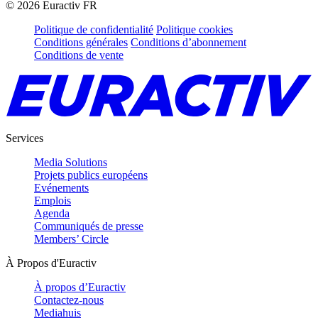
©
2026
Euractiv FR
Politique de confidentialité
Politique cookies
Conditions générales
Conditions d’abonnement
Conditions de vente
Services
Media Solutions
Projets publics européens
Evénements
Emplois
Agenda
Communiqués de presse
Members’ Circle
À Propos d'Euractiv
À propos d’Euractiv
Contactez-nous
Mediahuis