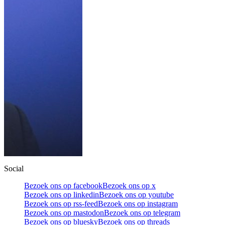
Social
Bezoek ons op facebook
Bezoek ons op x
Bezoek ons op linkedin
Bezoek ons op youtube
Bezoek ons op rss-feed
Bezoek ons op instagram
Bezoek ons op mastodon
Bezoek ons op telegram
Bezoek ons op bluesky
Bezoek ons op threads