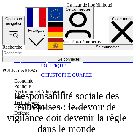
Ga naar de hoofdinhoud
Se connecter
Open sub
Close menu
English
navigation
Français
Deutsch
Vous êtes déconnecté.
Recherche
Se connecter
Español
Lumières éteintes
Se connecter
Rapporteur
Politique
Économie
Newsletters
Evénements
Em
POLITIQUE
POLICY AREAS
CHRISTOPHE QUAREZ
Economie
Politique
Agriculture et Alimentation
Responsabilité sociale des
Santé
Technologies
entreprises : le devoir de
Energie, Environnement et Transport
Défense
vigilance doit devenir la règle
dans le monde