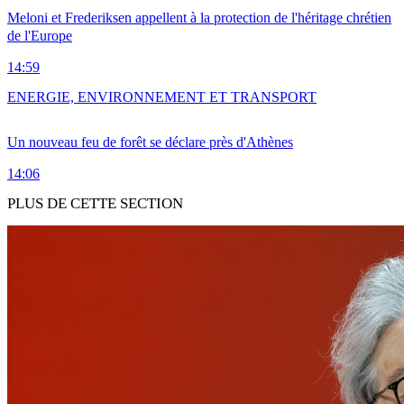
Meloni et Frederiksen appellent à la protection de l'héritage chrétien
de l'Europe
14:59
ENERGIE, ENVIRONNEMENT ET TRANSPORT
Un nouveau feu de forêt se déclare près d'Athènes
14:06
PLUS DE CETTE SECTION