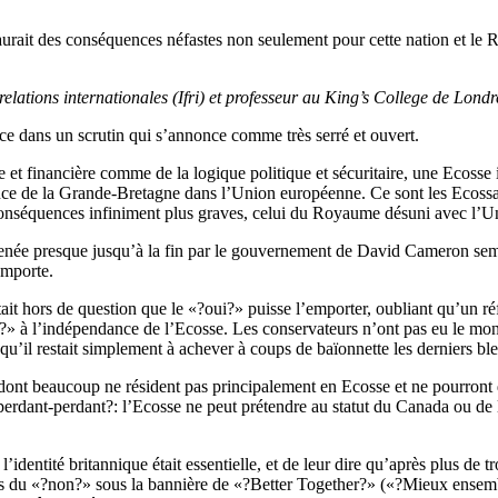
aurait des conséquences néfastes non seulement pour cette nation et l
relations internationales (Ifri) et professeur au King’s College de Lond
ce dans un scrutin qui s’annonce comme très serré et ouvert.
 et financière comme de la logique politique et sécuritaire, une Ecosse 
ce de la Grande-Bretagne dans l’Union européenne. Ce sont les Ecossais
onséquences infiniment plus graves, celui du Royaume désuni avec l’U
ée presque jusqu’à la fin par le gouvernement de David Cameron semble
emporte.
ait hors de question que le «?oui?» puisse l’emporter, oubliant qu’un r
?» à l’indépendance de l’Ecosse. Les conservateurs n’ont pas eu le monop
qu’il restait simplement à achever à coups de baïonnette les derniers bl
 dont beaucoup ne résident pas principalement en Ecosse et ne pourront 
 perdant-perdant?: l’Ecosse ne peut prétendre au statut du Canada ou d
’identité britannique était essentielle, et de leur dire qu’après plus de 
ns du «?non?» sous la bannière de «?Better Together?» («?Mieux ensemb