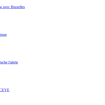
se avec Bruxelles
fense
nche l'alerte
 ICEYE