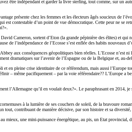
 être indépendant et garder la livre sterling, tout comme, sur un autre
vantage présente chez les femmes et les électeurs âgés soucieux de l’évo
e qui est contestable d’un point de vue démocratique. Cette peur ne se r
ui?».
David Cameron, sortent d’Eton (la grande pépinière des élites) et qui 
cause de l’indépendance de l’Ecosse s’est enflée des habits nouveaux d’u
bey aux conséquences géopolitiques bien réelles. L’Ecosse n’est ni la
ent dramatiques sur l’avenir de l’Espagne ou de la Belgique et, au-del
li et en pleine crise identitaire de ce référendum, mais aussi l’Europe 
redéfinir – même pacifi­quement – par la voie référendaire?? L’Europe a b
ement l’Allemagne qu’il en voulait deux?». Le paraphrasant en 2014, je s
s cornemuses à la lumière de ses couchers de soleil, de la bravoure rom
 tout, contribuant de manière décisive, par son histoire et sa diversité,
u mieux, une mini-puissance énergétique, au pis, un Etat provincial, dé