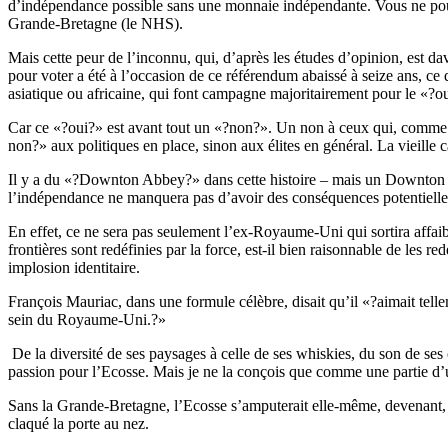
d’indépendance possible sans une monnaie indépendante. Vous ne pouvez
Grande-Bretagne (le NHS).
Mais cette peur de l’inconnu, qui, d’après les études d’opinion, est da
pour voter a été à l’occasion de ce référendum abaissé à seize ans, c
asiatique ou africaine, qui font campagne majoritairement pour le «?o
Car ce «?oui?» est avant tout un «?non?». Un non à ceux qui, comme 
non?» aux politiques en place, sinon aux élites en général. La vieille 
Il y a du «?Downton Abbey?» dans cette histoire – mais un Downton Ab
l’indépendance ne manquera pas d’avoir des conséquences potentiellem
En effet, ce ne sera pas seulement l’ex-Royaume-Uni qui sortira affaib
frontières sont redéfinies par la force, est-il bien raisonnable de les 
implosion identitaire.
François Mauriac, dans une formule célèbre, disait qu’il «?aimait tell
sein du Royaume-Uni.?»
De la diversité de ses paysages à celle de ses whiskies, du son de se
passion pour l’Ecosse. Mais je ne la conçois que comme une partie d’un
Sans la Grande-Bretagne, l’Ecosse s’amputerait elle-même, devenant, a
claqué la porte au nez.