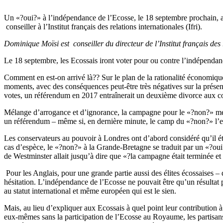
Un «?oui?» à l’indépendance de l’Ecosse, le 18 septembre prochain, 
conseiller à l’Institut français des relations internationales (Ifri).
Dominique Moïsi est conseiller du directeur de l’Institut français des 
Le 18 septembre, les Ecossais iront voter pour ou contre l’indépendan
Comment en est-on arrivé là?? Sur le plan de la rationalité économique
moments, avec des conséquences peut-être très négatives sur la présen
votes, un référendum en 2017 entraînerait un deuxième divorce aux c
Mélange d’arrogance et d’ignorance, la campagne pour le «?non?» men
un référendum – même si, en dernière minute, le camp du «?non?» l’
Les conservateurs au pouvoir à Londres ont d’abord considéré qu’il ét
cas d’espèce, le «?non?» à la Grande-Bretagne se traduit par un «?oui
de Westminster allait jusqu’à dire que «?la campagne était terminée et 
Pour les Anglais, pour une grande partie aussi des élites écossaises –
hésitation. L’indépendance de l’Ecosse ne pouvait être qu’un résultat
au statut international et même européen qui est le sien.
Mais, au lieu d’expliquer aux Ecossais à quel point leur contribution à l
eux-mêmes sans la participation de l’Ecosse au Royaume, les partisa