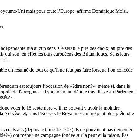
e Royaume-Uni mais pour toute l’Europe, affirme Dominique Moïsi,
res.
indépendante n’a aucun sens. Ce serait le pire des choix, au pire des
 qui sont en effet les plus européens des Britanniques. Sans leurs
nion.
 un résumé de tout ce qu’il ne faut pas faire lorsque l’on concède
éférendum est toujours l’occasion de «?dire non?», même si, dans le
ole de l’arrogance. Il y a un an, un député travailliste au Parlement
essés?».
donc voter le 18 septembre –, il ne pouvait y avoir la moindre
e la Norvège et, sans l’Ecosse, le Royaume-Uni ne peut plus prétendre
trois cents ans (depuis le traité de 1707) ils ne pouvaient pas demeurer
le?») ont mené une campagne fondée sur la peur et la raison. Pas