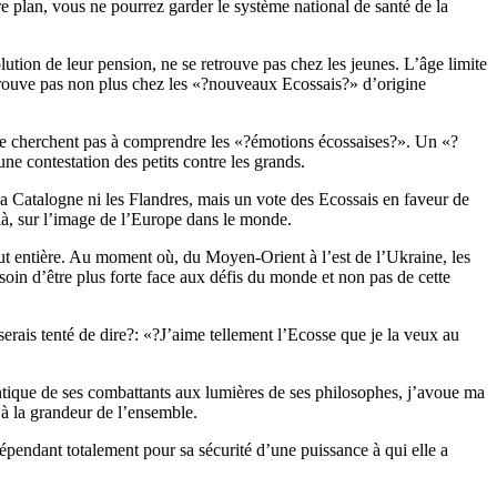
 plan, vous ne pourrez garder le système national de santé de la
lution de leur pension, ne se retrouve pas chez les jeunes. L’âge limite
etrouve pas non plus chez les «?nouveaux Ecossais?» d’origine
ne cherchent pas à comprendre les «?émotions écossaises?». Un «?
ne contestation des petits contre les grands.
 Catalogne ni les Flandres, mais un vote des Ecossais en faveur de
à, sur l’image de l’Europe dans le monde.
tout entière. Au moment où, du Moyen-Orient à l’est de l’Ukraine, les
esoin d’être plus forte face aux défis du monde et non pas de cette
erais tenté de dire?: «?J’aime tellement l’Ecosse que je la veux au
antique de ses combattants aux lumières de ses philosophes, j’avoue ma
 à la grandeur de l’ensemble.
pendant totalement pour sa sécurité d’une puissance à qui elle a