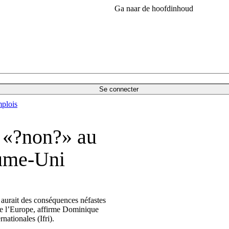
Ga naar de hoofdinhoud
Se connecter
plois
e «?non?» au
aume-Uni
 aurait des conséquences néfastes
te l’Europe, affirme Dominique
rnationales (Ifri).