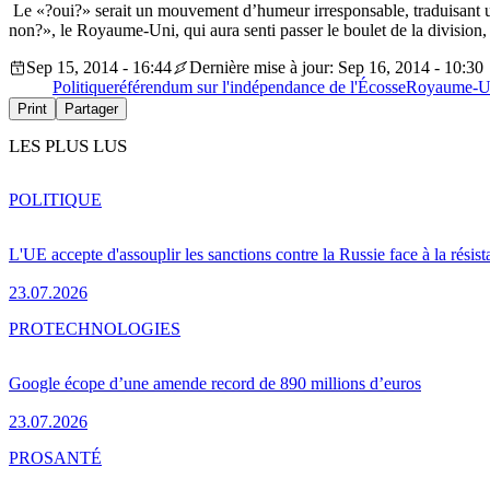
Le «?oui?» serait un mouvement d’humeur irresponsable, traduisant un s
non?», le Royaume-Uni, qui aura senti passer le boulet de la division
Sep 15, 2014 - 16:44
Dernière mise à jour: Sep 16, 2014 - 10:30
Politique
référendum sur l'indépendance de l'Écosse
Royaume-Un
Print
Partager
LES PLUS LUS
POLITIQUE
L'UE accepte d'assouplir les sanctions contre la Russie face à la résis
23.07.2026
PRO
TECHNOLOGIES
Google écope d’une amende record de 890 millions d’euros
23.07.2026
PRO
SANTÉ