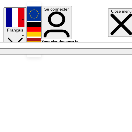
Se connecter
Close menu
English
Français
Deutsch
Vous êtes déconnecté.
Se connecter
Español
Lumières éteintes