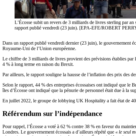
L’Écosse subit un revers de 3 milliards de livres sterling par 
rapport publié vendredi (23 juin). [EPA-EFE/ROBERT PERR
Dans un rapport publié vendredi dernier (23 juin), le gouvernement écos
Royaume-Uni de l’Union européenne.
Le chiffre de 3 milliards de livres provient des prévisions établies pa
4 % à long terme en raison du Brexit.
Par ailleurs, le rapport souligne la hausse de l’inflation des prix des d
Selon le rapport, 44 % des entreprises écossaises ont indiqué que le Br
îles d’Écosse ont indiqué que la pénurie de personnel était due à la sup
En juillet 2022, le groupe de lobbying UK Hospitality a fait état de 40 
Référendum sur l’indépendance
Pour rappel, l’Écosse a voté à 62 % contre 38 % en faveur du mainti
Londres. Le gouvernement écossais a d’ailleurs répété que
« le seul m