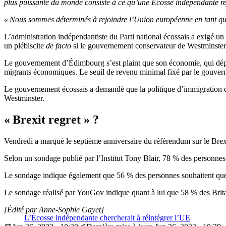
plus puissante du monde consiste à ce qu’une Écosse indépendante 
« Nous sommes déterminés à rejoindre l’Union européenne en tant q
L’administration indépendantiste du Parti national écossais a exigé 
un plébiscite
de facto
si le gouvernement conservateur de Westminster
Le gouvernement d’Édimbourg s’est plaint que son économie, qui dépend 
migrants économiques. Le seuil de revenu minimal fixé par le gouverne
Le gouvernement écossais a demandé que la politique d’immigration dev
Westminster.
« Brexit regret » ?
Vendredi a marqué le septième anniversaire du référendum sur le Brex
Selon un sondage publié par l’Institut Tony Blair, 78 % des personnes 
Le sondage indique également que 56 % des personnes souhaitent que 
Le sondage réalisé par YouGov indique quant à lui que 58 % des Brita
[Édité par Anne-Sophie Gayet]
L’Écosse indépendante chercherait à réintégrer l’UE