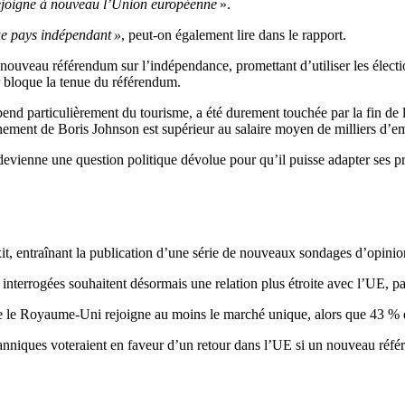
rejoigne à nouveau l’Union européenne
».
ue pays indépendant »
, peut-on également lire dans le rapport.
un nouveau référendum sur l’indépendance, promettant d’utiliser les él
 bloque la tenue du référendum.
particulièrement du tourisme, a été durement touchée par la fin de la l
ment de Boris Johnson est supérieur au salaire moyen de milliers d’emp
ienne une question politique dévolue pour qu’il puisse adapter ses prop
it, entraînant la publication d’une série de nouveaux sondages d’opini
interrogées souhaitent désormais une relation plus étroite avec l’UE, p
le Royaume-Uni rejoigne au moins le marché unique, alors que 43 % d’
nniques voteraient en faveur d’un retour dans l’UE si un nouveau référ