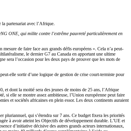
la partenariat avec l’Afrique.
’ONG ONE, qui milite contre l’extrême pauvreté particulièrement en
n mesure de faire face aux grands défis européens ». Cela n’a peut-
multilatéralisme, le dernier G7 au Canada en apportant une ultime
gne sera l’occasion pour les deux pays de prouver que les mots de
eut-elle sortir d’une logique de gestion de crise court-termiste pour
0, et dont la moitié sera des jeunes de moins de 25 ans, l’Afrique
ôté, si elle se montre assez ambitieuse, l’Union européenne peut faire
mies et sociétés africaines en plein essor. Les deux continents auraient
pluriannuel, qui s’étendra sur 7 ans. Ce budget fixera les priorités
agée à avoir atteint les Objectifs de développement durable. L’UE et
sence d’initiative décisive des autres grands acteurs internationaux,