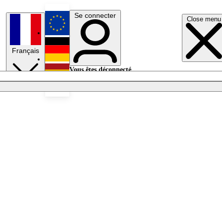
Se connecter
Close menu
English
Français
Deutsch
Vous êtes déconnecté.
Se connecter
Español
Lumières éteintes