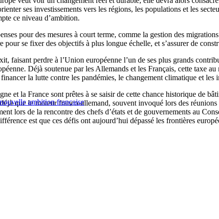
urope veut voir un changement réel et durable, elle devra alors consacre
enter ses investissements vers les régions, les populations et les sect
ompte ce niveau d’ambition.
penses pour des mesures à court terme, comme la gestion des migrations et
e pour se fixer des objectifs à plus longue échelle, et s’assurer de cons
exit, faisant perdre à l’Union européenne l’un de ses plus grands contrib
européenne. Déjà soutenue par les Allemands et les Français, cette taxe a
 financer la lutte contre les pandémies, le changement climatique et le
e et la France sont prêtes à se saisir de cette chance historique de bât
nouvelle ambition française
à que le moteur franco-allemand, souvent invoqué lors des réunions de
t lors de la rencontre des chefs d’états et de gouvernements au Consei
différence est que ces défis ont aujourd’hui dépassé les frontières europ