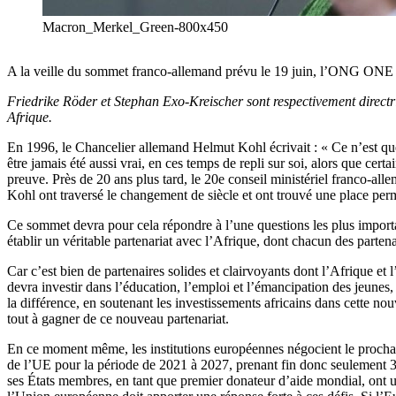
Macron_Merkel_Green-800x450
A la veille du sommet franco-allemand prévu le 19 juin, l’ONG ONE app
Friedrike Röder et Stephan Exo-Kreischer sont respectivement directr
Afrique.
En 1996, le Chancelier allemand Helmut Kohl écrivait : « Ce n’est que
être jamais été aussi vrai, en ces temps de repli sur soi, alors que cer
preuve. Près de 20 ans plus tard, le 20e conseil ministériel franco-a
Kohl ont traversé le changement de siècle et ont trouvé une place per
Ce sommet devra pour cela répondre à l’une questions les plus importan
établir un véritable partenariat avec l’Afrique, dont chacun des parten
Car c’est bien de partenaires solides et clairvoyants dont l’Afrique et
devra investir dans l’éducation, l’emploi et l’émancipation des jeunes,
la différence, en soutenant les investissements africains dans cette no
tout à gagner de ce nouveau partenariat.
En ce moment même, les institutions européennes négocient le prochain
de l’UE pour la période de 2021 à 2027, prenant fin donc seulement 3 
ses États membres, en tant que premier donateur d’aide mondial, ont un 