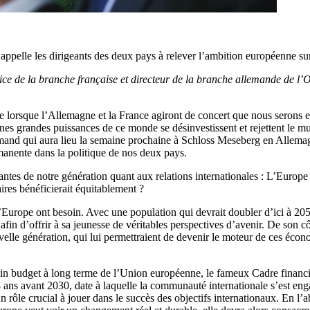
elle les dirigeants des deux pays à relever l’ambition européenne sur 
ice de la branche française et directeur de la branche allemande de l
 lorsque l’Allemagne et la France agiront de concert que nous serons e
taines grandes puissances de ce monde se désinvestissent et rejettent le 
llemand qui aura lieu la semaine prochaine à Schloss Meseberg en Allema
manente dans la politique de nos deux pays.
tes de notre génération quant aux relations internationales : L’Europe p
aires bénéficierait équitablement ?
 l’Europe ont besoin. Avec une population qui devrait doubler d’ici à 205
 afin d’offrir à sa jeunesse de véritables perspectives d’avenir. De son c
uvelle génération, qui lui permettraient de devenir le moteur de ces écono
 budget à long terme de l’Union européenne, le fameux Cadre financier 
ans avant 2030, date à laquelle la communauté internationale s’est eng
rôle crucial à jouer dans le succès des objectifs internationaux. En l’ab