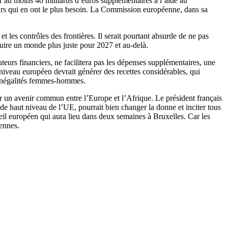
r au moins 40 milliards d’euros supplémentaires à l’aide au
eurs qui en ont le plus besoin. La Commission européenne, dans sa
 les contrôles des frontières. Il serait pourtant absurde de ne pas
truire un monde plus juste pour 2027 et au-delà.
uteurs financiers, ne facilitera pas les dépenses supplémentaires, une
u niveau européen devrait générer des recettes considérables, qui
s inégalités femmes-hommes.
ir un avenir commun entre l’Europe et l’Afrique. Le président français
 haut niveau de l’UE, pourrait bien changer la donne et inciter tous
l européen qui aura lieu dans deux semaines à Bruxelles. Car les
éennes.