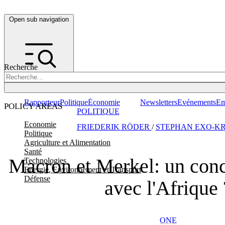
Open sub navigation
Recherche
Rapporteur
Politique
Économie
Newsletters
Evénements
Em
POLICY AREAS
POLITIQUE
Economie
FRIEDERIK RÖDER
/
STEPHAN EXO-K
Politique
Agriculture et Alimentation
Santé
Macron et Merkel: un conc
Technologies
Energie, Environnement et Transport
Défense
avec l'Afrique 
ONE