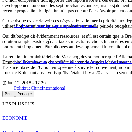
l’Union européenne doit apporter une réponse forte à ces défis. Si l’E
développement au cours des sept prochaines années, mais également ori
récente proposition budgétaire, n’a pas encore l’air d’avoir pris en c
Car le risque existe de voir ces négociations donner la priorité aux dé
L’UE réorganise son aide au développement
utiliser l’opportunité unique que représente une telle période budgétair
Qui dit budget dit évidemment ressources, et s’il est certain que le Br
solution simple existe déjà : la taxe sur les transactions financières 
pourraient simplement être allouées au développement international et
La réunion interministérielle de Meseberg devra montrer que l’Allemagn
L’aide au développement à la hausse : première étape pour une 
Emmanuel Macron et la chancelière allemande Angela Merkel savent déj
États membres de l’Union européenne à suivre le mouvement, notammen
mots de Kohl sont aussi vrais qu’ils l’étaient il y a 20 ans — la seule 
Jun 15, 2018 - 17:26
Politique
Chine
International
Print
Partager
LES PLUS LUS
ÉCONOMIE